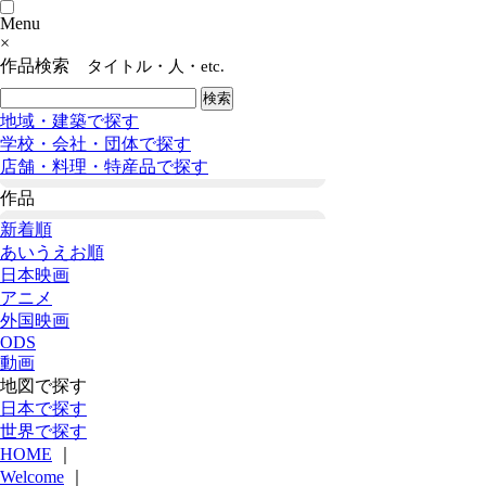
Menu
×
作品検索
タイトル・人・etc.
地域・建築で探す
学校・会社・団体で探す
店舗・料理・特産品で探す
作品
新着順
あいうえお順
日本映画
アニメ
外国映画
ODS
動画
地図で探す
日本で探す
世界で探す
HOME
｜
Welcome
｜