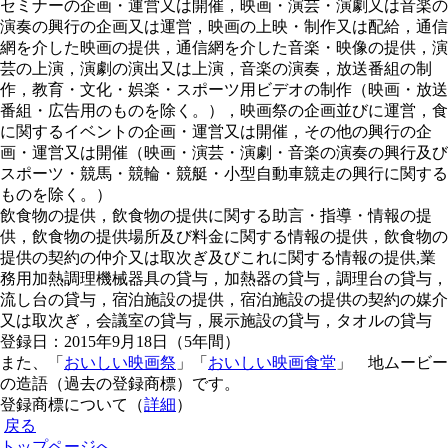
セミナーの企画・運営又は開催，映画・演芸・演劇又は音楽の
演奏の興行の企画又は運営，映画の上映・制作又は配給，通信
網を介した映画の提供，通信網を介した音楽・映像の提供，演
芸の上演，演劇の演出又は上演，音楽の演奏，放送番組の制
作，教育・文化・娯楽・スポーツ用ビデオの制作（映画・放送
番組・広告用のものを除く。），映画祭の企画並びに運営，食
に関するイベントの企画・運営又は開催，その他の興行の企
画・運営又は開催（映画・演芸・演劇・音楽の演奏の興行及び
スポーツ・競馬・競輪・競艇・小型自動車競走の興行に関する
ものを除く。）
飲食物の提供，飲食物の提供に関する助言・指導・情報の提
供，飲食物の提供場所及び料金に関する情報の提供，飲食物の
提供の契約の仲介又は取次ぎ及びこれに関する情報の提供,業
務用加熱調理機械器具の貸与，加熱器の貸与，調理台の貸与，
流し台の貸与，宿泊施設の提供，宿泊施設の提供の契約の媒介
又は取次ぎ，会議室の貸与，展示施設の貸与，タオルの貸与
登録日：2015年9月18日（5年間）
また、「
おいしい映画祭
」「
おいしい映画食堂
」 地ムービー
の造語（過去の登録商標）です。
登録商標について（
詳細
）
戻る
トップページへ