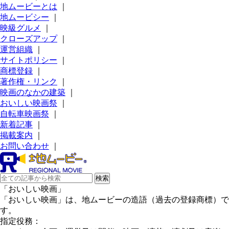
地ムービーとは
｜
地ムービシー
｜
映級グルメ
｜
クローズアップ
｜
運営組織
｜
サイトポリシー
｜
商標登録
｜
著作権・リンク
｜
映画のなかの建築
｜
おいしい映画祭
｜
自転車映画祭
｜
新着記事
｜
掲載案内
｜
お問い合わせ
｜
「おいしい映画」
「おいしい映画」は、地ムービーの造語（過去の登録商標）で
す。
指定役務：