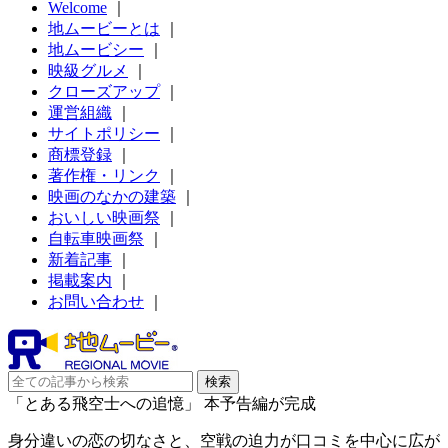
Welcome
｜
地ムービーとは
｜
地ムービシー
｜
映級グルメ
｜
クローズアップ
｜
運営組織
｜
サイトポリシー
｜
商標登録
｜
著作権・リンク
｜
映画のなかの建築
｜
おいしい映画祭
｜
自転車映画祭
｜
新着記事
｜
掲載案内
｜
お問い合わせ
｜
「とある飛空士への追憶」 本予告編が完成
身分違いの恋の切なさと、空戦の迫力が口コミを中心に広が