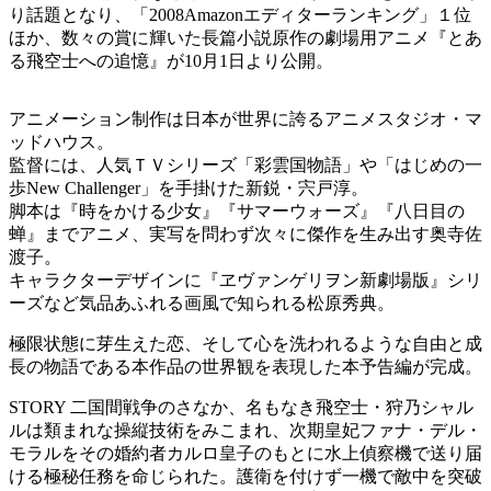
り話題となり、「2008Amazonエディターランキング」１位
ほか、数々の賞に輝いた長篇小説原作の劇場用アニメ『とあ
る飛空士への追憶』が10月1日より公開。
アニメーション制作は日本が世界に誇るアニメスタジオ・マ
ッドハウス。
監督には、人気ＴＶシリーズ「彩雲国物語」や「はじめの一
歩New Challenger」を手掛けた新鋭・宍戸淳。
脚本は『時をかける少女』『サマーウォーズ』『八日目の
蝉』までアニメ、実写を問わず次々に傑作を生み出す奥寺佐
渡子。
キャラクターデザインに『ヱヴァンゲリヲン新劇場版』シリ
ーズなど気品あふれる画風で知られる松原秀典。
極限状態に芽生えた恋、そして心を洗われるような自由と成
長の物語である本作品の世界観を表現した本予告編が完成。
STORY 二国間戦争のさなか、名もなき飛空士・狩乃シャル
ルは類まれな操縦技術をみこまれ、次期皇妃ファナ・デル・
モラルをその婚約者カルロ皇子のもとに水上偵察機で送り届
ける極秘任務を命じられた。護衛を付けず一機で敵中を突破