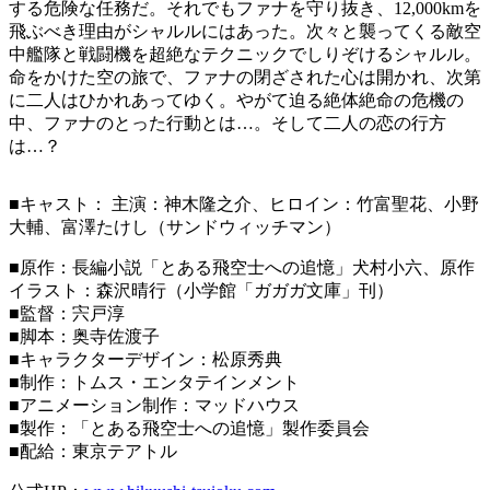
する危険な任務だ。それでもファナを守り抜き、12,000kmを
飛ぶべき理由がシャルルにはあった。次々と襲ってくる敵空
中艦隊と戦闘機を超絶なテクニックでしりぞけるシャルル。
命をかけた空の旅で、ファナの閉ざされた心は開かれ、次第
に二人はひかれあってゆく。やがて迫る絶体絶命の危機の
中、ファナのとった行動とは…。そして二人の恋の行方
は…？
■キャスト： 主演：神木隆之介、ヒロイン：竹富聖花、小野
大輔、富澤たけし（サンドウィッチマン）
■原作：長編小説「とある飛空士への追憶」犬村小六、原作
イラスト：森沢晴行（小学館「ガガガ文庫」刊）
■監督：宍戸淳
■脚本：奥寺佐渡子
■キャラクターデザイン：松原秀典
■制作：トムス・エンタテインメント
■アニメーション制作：マッドハウス
■製作：「とある飛空士への追憶」製作委員会
■配給：東京テアトル