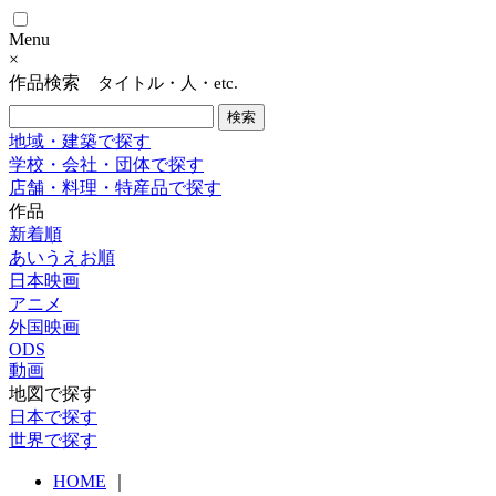
Menu
×
作品検索
タイトル・人・etc.
地域・建築で探す
学校・会社・団体で探す
店舗・料理・特産品で探す
作品
新着順
あいうえお順
日本映画
アニメ
外国映画
ODS
動画
地図で探す
日本で探す
世界で探す
HOME
｜