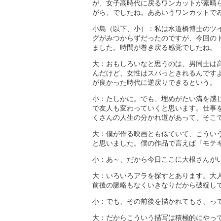
が、女子高時代に戻るワンカットが素晴
がら、でしたね。ああいうワンカットで
小島（以下、小）：私は水道橋博士のツ
グがみつからずだったのですが、今回の
ました。時間が巻き戻る感覚でしたね。
大：おもしろいなと思うのは、男同士は
んだけど、女性はスパっときれるんです
が良かった時代に逆戻りできるという。
小：たしかに。でも、埋めがたい溝を感
で友人も変わっていくと思います。仕事
くさんの人生の分かれ道があって、そこ
大：僕が作る映画とも似ていて、こうい
と思いました。僕の作品で言えば『モテ
小：あ～、だから今日ここに大根さんが
大：いろいろアラを探すとあります。大
前後の脈略もなくいきなりだから破綻し
小：でも、その前後を描かれてもさ、っ
大：だからこういう描写は積極的にやっ