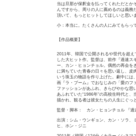
当は旦那が保釈金を払ってくれただとか
んですから、周りの人に薦めるのは義務
頂いて、もっとヒットしてほしいと思い
小：本当に。たくさんの人にみてもらっ
【作品概要】
2011年、韓国で公開されるや世代を超
した大ヒット作。監督は、前作『過速ス
ー、カン・ヒョンチョル。偶然の再会を
に満ちていた青春の日々を思い返し、皮
いう珠玉の物語を作り上げた。劇中には
画『ラ・ブーム』でおなじみの「愛のファ
ファッションがあふれ、きらびやかな思
あふれていた“1986年”の高校生時代と、
描かれ、観る者は彼女たちの人生にぐっ
監督・脚本： カン・ヒョンチョル 『過
出演：シム・ウンギョン、カン・ソラ、
ヒ、ホン・ジニ
2011年／韓国／124分／カラー／シネマス