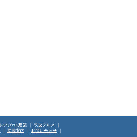
画のなかの建築
｜
映級グルメ
｜
事
｜
掲載案内
｜
お問い合わせ
｜