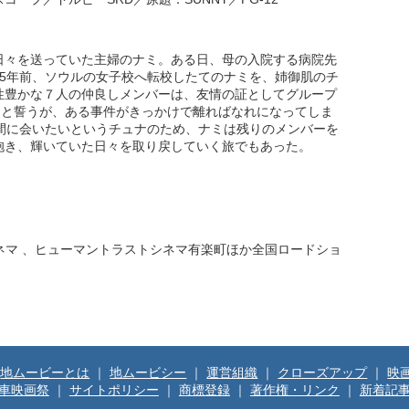
日々を送っていた主婦のナミ。ある日、母の入院する病院先
25年前、ソウルの女子校へ転校したてのナミを、姉御肌のチ
性豊かな７人の仲良しメンバーは、友情の証としてグループ
うと誓うが、ある事件がきっかけで離ればなれになってしま
仲間に会いたいというチュナのため、ナミは残りのメンバーを
抱き、輝いていた日々を取り戻していく旅でもあった。
ル・シネマ 、ヒューマントラストシネマ有楽町ほか全国ロードショ
地ムービーとは
｜
地ムービシー
｜
運営組織
｜
クローズアップ
｜
映
車映画祭
｜
サイトポリシー
｜
商標登録
｜
著作権・リンク
｜
新着記