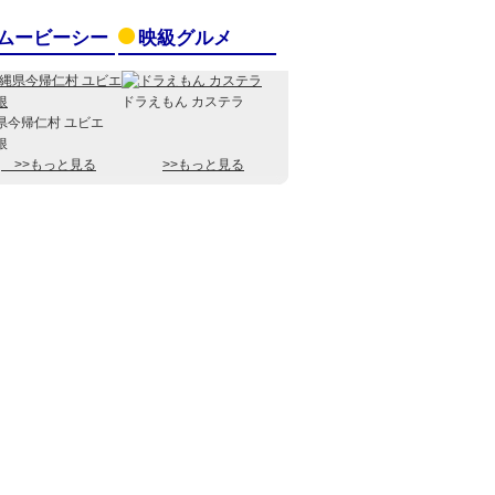
ムービーシー
映級グルメ
ドラえもん カステラ
県今帰仁村 ユビエ
根
>>もっと見る
>>もっと見る