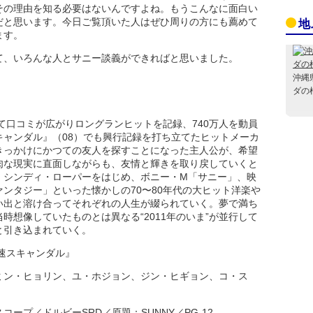
その理由を知る必要はないんですよね。もうこんなに面白い
だと思います。今日ご覧頂いた人はぜひ周りの方にも薦めて
地
ます。
て、いろんな人とサニー談義ができればと思いました。
沖縄
ダの
えて口コミが広がりロングランヒットを記録、740万人を動員
キャンダル』（08）でも興行記録を打ち立てたヒットメーカ
きっかけにかつての友人を探すことになった主人公が、希望
肉な現実に直面しながらも、友情と輝きを取り戻していくと
、シンディ・ローパーをはじめ、ボニー・M「サニー」、映
ンタジー」といった懐かしの70〜80年代の大ヒット洋楽や
い出と溶け合ってそれぞれの人生が綴られていく。夢で満ち
当時想像していたものとは異なる“2011年のいま”が並行して
と引き込まれていく。
速スキャンダル』
ミン・ヒョリン、ユ・ホジョン、ジン・ヒギョン、コ・ス
コープ／ドルビーSRD／原題：SUNNY／PG-12