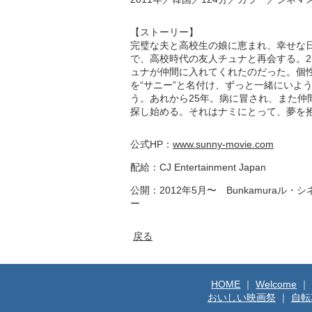
【ストーリー】
完璧な夫と高校生の娘に恵まれ、幸せな
で、高校時代の友人チュナと再会する。
ュナが仲間に入れてくれたのだった。個
を“サニー”と名付け、ずっと一緒にいよ
う。あれから25年。病に冒され、また
探し始める。それはナミにとって、夢を
公式HP：
www.sunny-movie.com
配給：CJ Entertainment Japan
公開：2012年5月〜 Bunkamura
ー
戻る
HOME
｜
Welcome
｜
おいしい映画祭
｜
自転