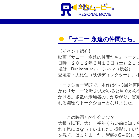
「サニー 永遠の仲間たち
【イベント紹介】
映画『サニー 永遠の仲間たち』トーク
日時：２０１２年６月１６日（土）２１
場所：Bunkamuraル・シネマ（渋谷）
登壇者：大根仁（映像ディレクター）、
トークショー冒頭で、本作は4～5回と何
かわりサニー’と呼ぶ人がいるとＭＣか
かける。多数の来場者の手が挙がり、冒
れる濃密なトークショーとなりました。
――この映画との出会いは？
大根（以下、大）：半年くらい前に知り
れて気にはなっていました。撮影してい
を観て、はまりました。冒頭の5～6分