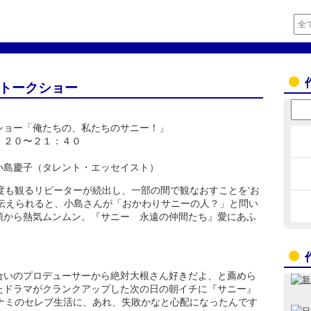
」トークショー
ショー「俺たちの、私たちのサニー！」
：２０〜２１：４０
小島慶子（タレント・エッセイスト）
度も観るリピーターが続出し、一部の間で観なおすことを‘お
ら伝えられると、小島さんが「おかわりサニーの人？」と問い
頭から熱気ムンムン。『サニー 永遠の仲間たち』愛にあふ
合いのプロデューサーから絶対大根さん好きだよ、と薦めら
たドラマがクランクアップした次の日の朝イチに『サニー』
、ナミのセレブ生活に、あれ、失敗かなと心配になったんです