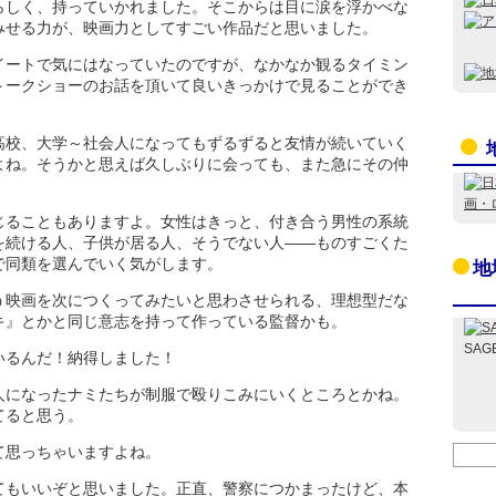
らしく、持っていかれました。そこからは目に涙を浮かべな
みせる力が、映画力としてすごい作品だと思いました。
イートで気にはなっていたのですが、なかなか観るタイミン
トークショーのお話を頂いて良いきっかけで見ることができ
高校、大学～社会人になってもずるずると友情が続いていく
よね。そうかと思えば久しぶりに会っても、また急にその仲
じることもありますよ。女性はきっと、付き合う男性の系統
を続ける人、子供が居る人、そうでない人――ものすごくた
で同類を選んでいく気がします。
地
う映画を次につくってみたいと思わさせられる、理想型だな
キ』とかと同じ意志を持って作っている監督かも。
SAG
いるんだ！納得しました！
人になったナミたちが制服で殴りこみにいくところとかね。
てると思う。
て思っちゃいますよね。
てもいいぞと思いました。正直、警察につかまったけど、本