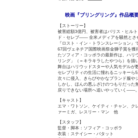
映画『ブリングリング』作品概
【ストーリー】
被害総額3億円、被害者はパリス・ヒル
ド・セレブ—— 全米メディアを騒然とさ
『ロスト・イン・トランスレーション』で第
67回ヴェネチア国際映画祭金獅子賞を
たソフィア・コッポラの最新作は、ハリ
リング」（＝キラキラしたやつら）を描
舞台はハリウッドスターや人気モデルが
セレブリティの生活に憧れるニッキーら
次々に侵入、きらびやかなブランド服や
しかし、ほんの悪ふざけのつもりだった
戻りできない場所へ追いやっていく——
【キャスト】
エマ・ワトソン、ケイティ・チャン、ク
ァーミガ、レスリー・マン 他
【スタッフ】
監督・脚本：ソフィア・コッポラ
衣装：ステイシー・バタット