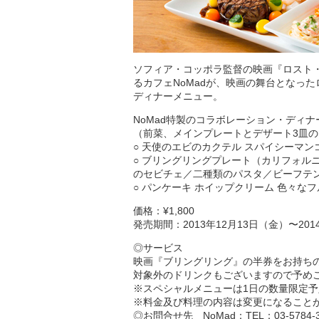
ソフィア・コッポラ監督の映画『ロスト・
るカフェNoMadが、映画の舞台となっ
ディナーメニュー。
NoMad特製のコラボレーション・ディナ
（前菜、メインプレートとデザート3皿
○ 天使のエビのカクテル スパイシーマン
○ ブリングリングプレート（カリフォル
のセビチェ／二種類のパスタ／ビーフテ
○ パンケーキ ホイップクリーム 色々な
価格：¥1,800
発売期間：2013年12月13日（金）〜201
◎サービス
映画『ブリングリング』の半券をお持ち
対象外のドリンクもございますので予め
※スペシャルメニューは1日の数量限定
※料金及び料理の内容は変更になること
◎お問合せ先
NoMad
：TEL：03-5784-