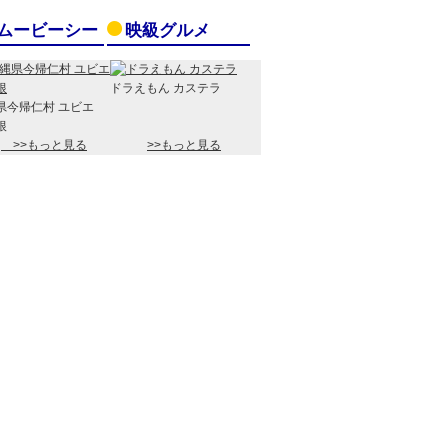
ムービーシー
映級グルメ
ドラえもん カステラ
県今帰仁村 ユビエ
根
>>もっと見る
>>もっと見る