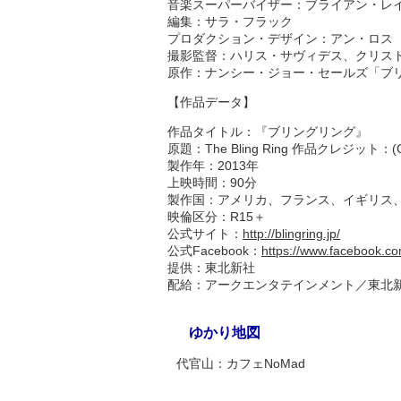
音楽スーパーバイザー：ブライアン・レ
編集：サラ・フラック
プロダクション・デザイン：アン・ロス
撮影監督：ハリス・サヴィデス、クリス
原作：ナンシー・ジョー・セールズ「ブ
【作品データ】
作品タイトル：『ブリングリング』
原題：The Bling Ring 作品クレジット：(C)2013
製作年：2013年
上映時間：90分
製作国：アメリカ、フランス、イギリス
映倫区分：R15＋
公式サイト：
http://blingring.jp/
公式Facebook：
https://www.facebook.com
提供：東北新社
配給：アークエンタテインメント／東北
ゆかり地図
代官山：カフェNoMad