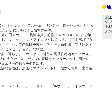
地
要
トン、オーランド・ブルーム、リンジー・ローハンらハリウッ
沖縄
せた、少女たちによる衝撃の事件。
ダの
76回アカデミー賞脚本賞、前作『SOMEWHERE』で第
獲得し、ファッション・アイコンとしても常に注目を浴びてき
ウッド・セレブの豪邸を襲ったティーン窃盗団「ブリング・
いたセンセーショナルな物語。
数多く暮らす、ロサンゼルス郊外の高級住宅地カラバサス。
5人の少女たちは、セレブの豪邸をインターネットで調べ、
ジュエリーの数々を盗み出す。
無謀な冒険は、次第にエスカレートし、彼女たちを二度と後
。
レア・ジュリアン、イズラエル・ブルサール、タイッサ・フ