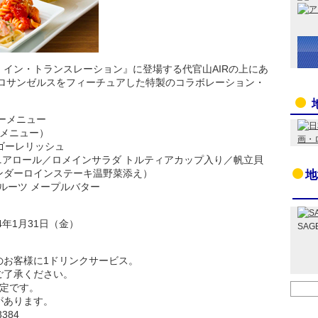
イン・トランスレーション』に登場する代官山AIRの上にあ
たロサンゼルスをフィーチュアした特製のコラボレーション・
ーメニュー
のメニュー）
ゴーレリッシュ
ニアロール／ロメインサラダ トルティアカップ入り／帆立貝
ンダーロインステーキ温野菜添え）
地
フルーツ メープルバター
4年1月31日（金）
SAG
のお客様に1ドリンクサービス。
ご了承ください。
予定です。
があります。
3384