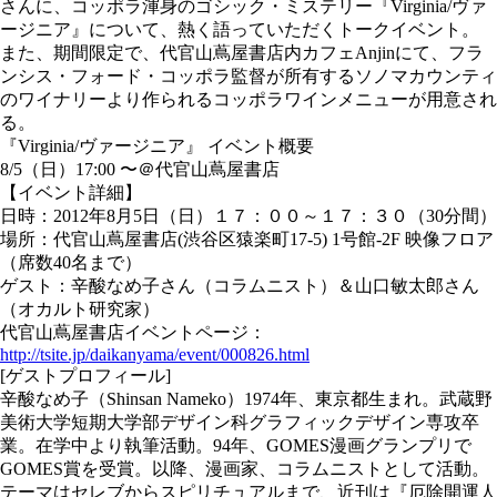
さんに、コッポラ渾身のゴシック・ミステリー『Virginia/ヴァ
ージニア』について、熱く語っていただくトークイベント。
また、期間限定で、代官山蔦屋書店内カフェAnjinにて、フラ
ンシス・フォード・コッポラ監督が所有するソノマカウンティ
のワイナリーより作られるコッポラワインメニューが用意され
る。
『Virginia/ヴァージニア』 イベント概要
8/5（日）17:00 〜＠代官山蔦屋書店
【イベント詳細】
日時：2012年8月5日（日）１７：００～１７：３０（30分間）
場所：代官山蔦屋書店(渋谷区猿楽町17-5) 1号館-2F 映像フロア
（席数40名まで）
ゲスト：辛酸なめ子さん（コラムニスト）＆山口敏太郎さん
（オカルト研究家）
代官山蔦屋書店イベントページ：
http://tsite.jp/daikanyama/event/000826.html
[ゲストプロフィール]
辛酸なめ子（Shinsan Nameko）1974年、東京都生まれ。武蔵野
美術大学短期大学部デザイン科グラフィックデザイン専攻卒
業。在学中より執筆活動。94年、GOMES漫画グランプリで
GOMES賞を受賞。以降、漫画家、コラムニストとして活動。
テーマはセレブからスピリチュアルまで、近刊は『厄除開運人