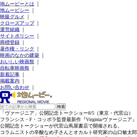
地ムービーとは
｜
地ムービシー
｜
映級グルメ
｜
クローズアップ
｜
運営組織
｜
サイトポリシー
｜
商標登録
｜
著作権・リンク
｜
映画のなかの建築
｜
おいしい映画祭
｜
自転車映画祭
｜
新着記事
｜
掲載案内
｜
お問い合わせ
｜
「ヴァージニア」公開記念トークショー8/5（東京・代官山）
フランシス・F・コッポラ監督最新作『Virginia/ヴァージニア』
公開記念トークショーが代官山蔦屋書店で開催される。
コラムニストの辛酸なめ子さんとオカルト研究家の山口敏太郎