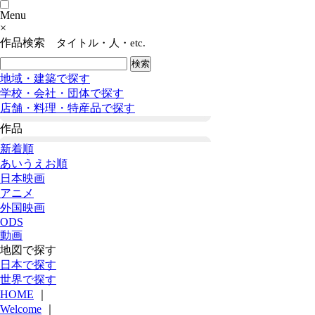
Menu
×
作品検索
タイトル・人・etc.
地域・建築で探す
学校・会社・団体で探す
店舗・料理・特産品で探す
作品
新着順
あいうえお順
日本映画
アニメ
外国映画
ODS
動画
地図で探す
日本で探す
世界で探す
HOME
｜
Welcome
｜