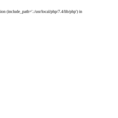
n (include_path='.:/usr/local/php/7.4/lib/php') in