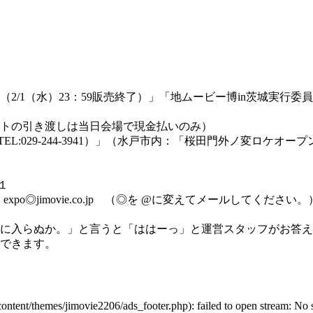
（2/1（水）23：59販売終了）」「地ムービー博in茨城実行委
トの引き渡しは当日会場で現金払いのみ）
:029-244-3941）」（水戸市内：「桜田門外ノ変ロケオー
１
po◎jimovie.co.jp （◎を @に変えてメールしてください。
に入らぬか。」と言うと「ははーっ」と運営スタッフがお答え
できます。
tent/themes/jimovie2206/ads_footer.php): failed to open stream: No su