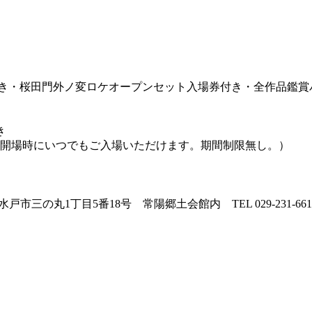
付き・桜田門外ノ変ロケオープンセット入場券付き・全作品鑑賞
き
、開場時にいつでもご入場いただけます。期間制限無し。）
三の丸1丁目5番18号 常陽郷土会館内 TEL 029-231-661