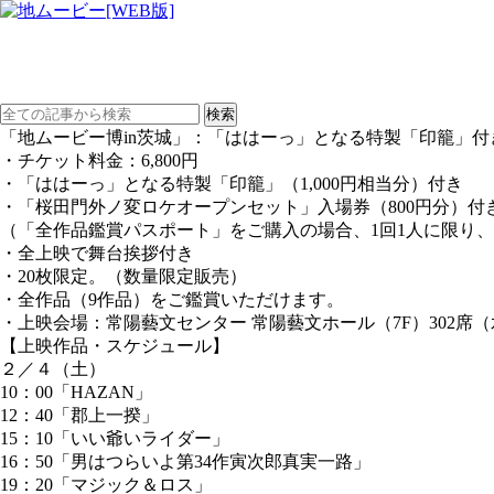
「地ムービー博in茨城」：「ははーっ」となる特製「印籠」
・チケット料金：6,800円
・「ははーっ」となる特製「印籠」（1,000円相当分）付き
・「桜田門外ノ変ロケオープンセット」入場券（800円分）付
（「全作品鑑賞パスポート」をご購入の場合、1回1人に限り
・全上映で舞台挨拶付き
・20枚限定。（数量限定販売）
・全作品（9作品）をご鑑賞いただけます。
・上映会場：常陽藝文センター 常陽藝文ホール（7F）302席（水戸市
【上映作品・スケジュール】
２／４（土）
10：00「HAZAN」
12：40「郡上一揆」
15：10「いい爺いライダー」
16：50「男はつらいよ第34作寅次郎真実一路」
19：20「マジック＆ロス」