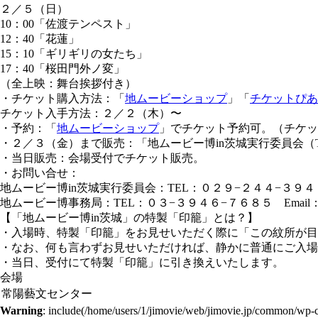
２／５（日）
10：00「佐渡テンペスト」
12：40「花蓮」
15：10「ギリギリの女たち」
17：40「桜田門外ノ変」
（全上映：舞台挨拶付き）
・チケット購入方法：「
地ムービーショップ
」「
チケットぴあ
チケット入手方法：２／２（木）〜
・予約：「
地ムービーショップ
」でチケット予約可。（チケッ
・２／３（金）まで販売：「地ムービー博in茨城実行委員会（TEL
・当日販売：会場受付でチケット販売。
・お問い合せ：
地ムービー博in茨城実行委員会：TEL：０２９−２４４−３９４
地ムービー博事務局：TEL：０３−３９４６−７６８５ Email：ex
【「地ムービー博in茨城」の特製「印籠」とは？】
・入場時、特製「印籠」をお見せいただく際に「この紋所が目
・なお、何も言わずお見せいただければ、静かに普通にご入場
・当日、受付にて特製「印籠」に引き換えいたします。
会場
常陽藝文センター
Warning
: include(/home/users/1/jimovie/web/jimovie.jp/common/wp-con