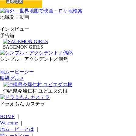
地域発！動画
インタビュー
予告編
SAGEMON GIRLS
シンプル・アクシデント／偶然
地ムービーシー
映級グルメ
沖縄県今帰仁村 ユビエダの根
ドラえもん カステラ
HOME
｜
Welcome
｜
地ムービーとは
｜
地ムービシー
｜