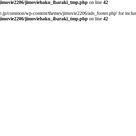
/jimovie2206/jimoviehaku_ibaraki_tmp.php
on line
42
e.jp/common/wp-content/themes/jimovie2206/ads_footer.php' for inclusio
/jimovie2206/jimoviehaku_ibaraki_tmp.php
on line
42