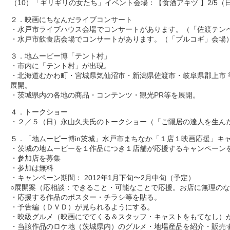
（10）「ギリギリの女たち」イベント会場：【食酒アキヅ 】2/5（日）
２．映画にちなんだライブコンサート
・水戸市ライブハウス会場でコンサートがあります。（「佐渡テン
・水戸市飲食店会場でコンサートがあります。（「プルコギ」会場
３．地ムービー博「テント村」
・市内に「テント村」が出現。
・北海道むかわ町・宮城県気仙沼市・新潟県佐渡市・岐阜県郡上市 
展開。
・茨城県内の各地の商品・コンテンツ・観光PR等を展開。
４．トークショー
・２／５（日）永山久夫氏のトークショー（「ご隠居の達人を生ん
５．「地ムービー博in茨城」水戸市まちなか「１店１映画応援」キ
・茨城の地ムービーを１作品につき１店舗が応援するキャンペーン
・参加店を募集
・参加は無料
・キャンペーン期間： 2012年1月下旬〜2月中旬（予定）
○展開案（応相談：できること・可能なことで応援。お店に無理の
・応援する作品のポスター・チラシ等を貼る。
・予告編（ＤＶＤ）が見られるようにする。
・映級グルメ（映画にでてくる＆スタッフ・キャストをもてなし）
・当該作品のロケ地（茨城県内）のグルメ・地場産品を紹介・販売