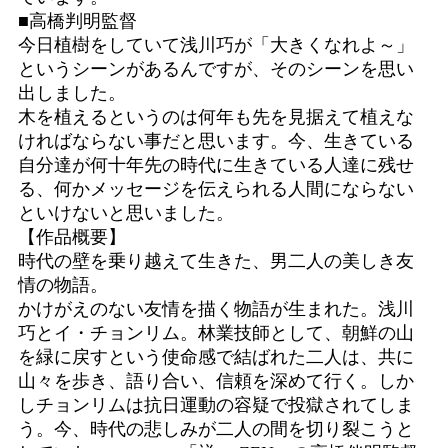
■高橋判明監督
今日植樹をしていて浅川巧が「大きくなれよ～」
というシーンがあるんですが、そのシーンを思い
出しました。
木を植えるというのは何年も先を見据えて植えな
ければならない事だと思います。今、生きている
自分達が何十年先の時代に生きている人達に残せ
る、何かメッセージを伝えられる人間にならない
といけないと思いました。
【作品概要】
時代の壁を乗り越えて生きた、男二人の美しき友
情の物語。
かけがえのない友情を描く物語が生まれた。浅川
巧とイ・チョンリム。林業技師として、朝鮮の山
を緑に戻すという使命感で結ばれた二人は、共に
山々を歩き、語り合い、信頼を深めて行く。しか
しチョンリムは抗日運動の容疑で投獄されてしま
う。今、時代の悲しみが二人の間を切り裂こうと