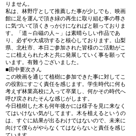
りません。
私は、林野庁として推薦した事が少しでも、映画
館に足を運んで頂き緑の再生に取り組む事の尊さ
に気づいて頂くきっかけになればと願っておりま
す。「道～白磁の人～」は素晴らしい作品であ
り、必ずや大成功すると核心しております。山梨
県、北杜市、本日ご参加された皆様のご活動がこ
こに植えられた木と共に発展していく事を願って
います。有難うございました。
■田中要次さん
この映画を通じて植樹に参加できた事に対してこ
の役割にすごく責任を感じます。学生時代に何も
考えず林業高校に入って卒業し、何かその時代へ
呼び戻されたそんな感じがします。
今日植樹した木も何年後かには様子を見に来なく
てはいけない気がしてます。木を植えるというの
は、すぐに結果が出るわけではないので、未来に
向けて僕らがやらなくてはならないと責任を感じ
ています。