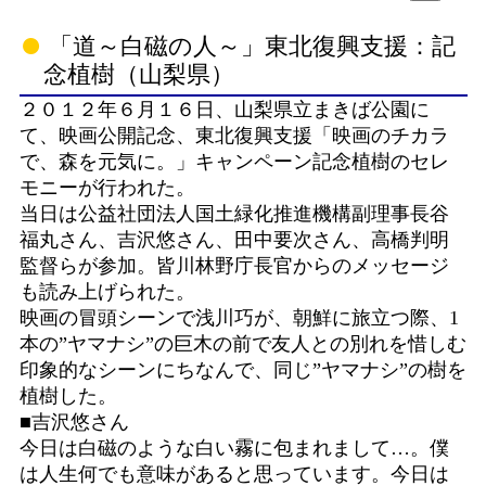
「道～白磁の人～」東北復興支援：記
念植樹（山梨県）
２０１２年６月１６日、山梨県立まきば公園に
て、映画公開記念、東北復興支援「映画のチカラ
で、森を元気に。」キャンペーン記念植樹のセレ
モニーが行われた。
当日は公益社団法人国土緑化推進機構副理事長谷
福丸さん、吉沢悠さん、田中要次さん、高橋判明
監督らが参加。皆川林野庁長官からのメッセージ
も読み上げられた。
映画の冒頭シーンで浅川巧が、朝鮮に旅立つ際、1
本の”ヤマナシ”の巨木の前で友人との別れを惜しむ
印象的なシーンにちなんで、同じ”ヤマナシ”の樹を
植樹した。
■吉沢悠さん
今日は白磁のような白い霧に包まれまして…。僕
は人生何でも意味があると思っています。今日は