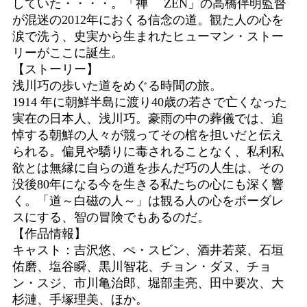
していた・・・・。「禅 ZEN」の高橋伴明監督
が混迷の2012年におくる信念の道。観た人の心を
涙で洗う、史実から生まれたヒューマン・ストー
リーがここに誕生。
【ストーリー】
浅川巧の歩いた道をめぐる時間の旅。
1914 年に朝鮮半島に渡り40歳の若さで亡くなった
実在の日本人、浅川巧。豪雨の中の葬儀では、追
悼する朝鮮の人々が競ってその棺を担いだと伝え
られる。偏見や驕りに毒されることなく、私利私
欲とは無縁に自らの道を歩んだ巧の人生は、その
没後80年になる今を生きる私たちの心にも深く響
く。「道～白磁の人～」は観る人の心をボーダレ
スにする、智の冒険でもあるのだ。
【作品情報】
キャスト：吉沢悠、ぺ・スビン、酒井若菜、石垣
佑磨、塩谷瞬、黒川智花、チョン・ダヌ、チョ
ン・スジ、市川亀治郎、堀部圭亮、田中要次、大
杉漣、手塚理美、ほか。