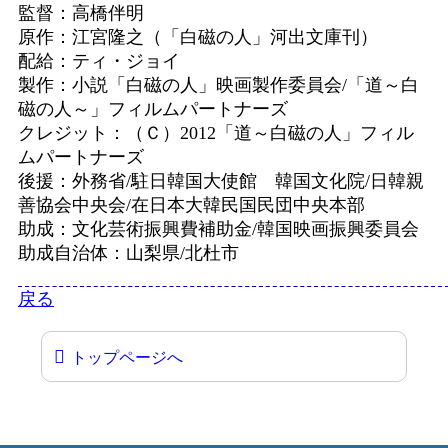
監督：高橋伴明
原作：江宮隆之（「白磁の人」河出文庫刊）
配給：ティ・ジョイ
製作：小説「白磁の人」映画製作委員会/「道～白
磁の人～」フィルムパートナーズ
クレジット：（Ｃ）2012「道～白磁の人」フィル
ムパートナーズ
後援：外務省/駐日韓国大使館 韓国文化院/日韓親
善協会中央会/在日本大韓民国民団中央本部
助成：文化芸術振興費補助金/韓国映画振興委員会
助成自治体：山梨県/北杜市
戻る
トップページへ