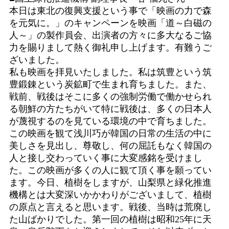
本日は東北の復興支援という事で「映画の力で森
を元気に。」のキャンペーンを映画「道～白磁の
人～」の製作員会、出演者の方々に多大なるご協
力を賜りまして熱く御礼申し上げます。有難うご
ざいました。
私も映画を拝見いたしました。私は筑豊という筑
豊鍛錬という炭鉱町で生まれ育ちました。また、
戦前、戦後はそこに多くの強制労働で働かせられ
る朝鮮の方たちがいて特に戦後は、多くの日本人
が蔑視するのを見ている環境の中で育ちました。
この映画を観て浅川巧が韓国の日常の生活の中に
美しさを見出し、尊敬し、何の屈託もなく韓国の
人と接し交わっていく事に大変感銘を受けまし
た。この映画が多くの人に観て頂く事を願ってい
ます。今日、植樹をしますが、山梨県と緑化推進
機構とは大変深いかかわりがございまして、植樹
の原点と言えると思います。戦後、当時は荒廃し
た山ばかりでした。第一回の植樹は昭和25年に天