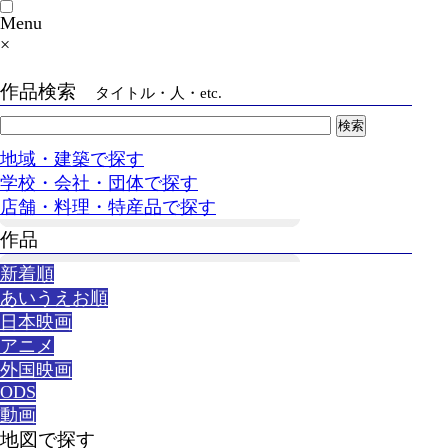
Menu
×
作品検索
タイトル・人・etc.
地域・建築で探す
学校・会社・団体で探す
店舗・料理・特産品で探す
作品
新着順
あいうえお順
日本映画
アニメ
外国映画
ODS
動画
地図で探す