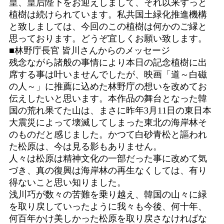
皇、皇后陛下をお迎えしまして、それ以来ずっと
植樹は続けられています。私共国土緑化推進機構
と致しましては、今回のこの植樹は何かのご縁と
思っております。どうぞ宜しくお願い致します。
■林野庁長官 皆川さんからのメッセージ
残念ながら諸般の事情により本日の記念植樹に出
席する事は叶いませんでしたが、映画「道～白磁
の人～」に推薦に込めた林野庁の想いを改めてお
伝えしたいと思います。本作品の舞台となった韓
国の荒れ果てた山は、まさに昨年3月11日の東日本
大震災によって壊滅してしまった東北の海岸林そ
のものだと感じました。かつて白砂青松と謳われ
た松原は、今は見る影もありません。
人々は松原は精神文化の一部だった事に改めて気
づき、真の復興は海岸林の再生なくしては、有り
得ないこと思い知りました。
浅川巧が数々の苦難を乗り越え、韓国の山々に緑
を取り戻していったように我々も今後、何十年、
何百年かけ美しかった松原を取り戻さなければな