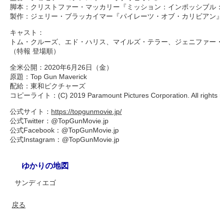
脚本：クリストファー・マッカリー『ミッション：インポッシブル
製作：ジェリー・ブラッカイマー『パイレーツ・オブ・カリビアン
キャスト：
トム・クルーズ、エド・ハリス、マイルズ・テラー、ジェニファー
（特報 登場順）
全米公開：2020年6月26日（金）
原題：Top Gun Maverick
配給：東和ピクチャーズ
コピーライト：(C) 2019 Paramount Pictures Corporation. All rights 
公式サイト：
https://topgunmovie.jp/
公式Twitter：@TopGunMovie.jp
公式Facebook：@TopGunMovie.jp
公式Instagram：@TopGunMovie.jp
ゆかりの地図
サンディエゴ
戻る