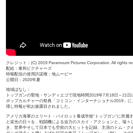
クレジット：(C) 2019 Paramount Pictures Corporation. All rights re
配給：東和ピクチャーズ
特報配信の使用許諾権：地ムービー
公開日：2020年夏
地域ばなし：
トップガンの聖地・サンディエゴで現地時間2019年7月18日～21
ポップカルチャーの祭典「コミコン・インターナショナル2019」
壇し特報が初お披露目されました。
アメリカ海軍のエリート・パイロット養成学校“トップガン”に所属
と栄光の日々を、戦闘機による迫力のスカイ・アクションと、瑞々
き、世界中そして日本でも空前の大ヒットを記録、主演のトム・ク
作権・リンク
｜
映画のなかの建築
｜
おいしい