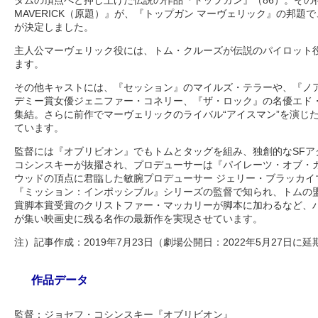
ダムの頂点へと押し上げた伝説の作品『トップガン』（86）。その待
MAVERICK（原題）』が、『トップガン マーヴェリック』の邦題で
が決定しました。
主人公マーヴェリック役には、トム・クルーズが伝説のパイロット
ます。
その他キャストには、『セッション』のマイルズ・テラーや、『ノア
デミー賞女優ジェニファー・コネリー、『ザ・ロック』の名優エド
集結。さらに前作でマーヴェリックのライバル“アイスマン”を演じ
ています。
監督には『オブリビオン』でもトムとタッグを組み、独創的なSFア
コシンスキーが抜擢され、プロデューサーは『パイレーツ・オブ・
ウッドの頂点に君臨した敏腕プロデューサー ジェリー・ブラッカイ
『ミッション：インポッシブル』シリーズの監督で知られ、トムの
賞脚本賞受賞のクリストファー・マッカリーが脚本に加わるなど、
が集い映画史に残る名作の最新作を実現させています。
注）記事作成：2019年7月23日（劇場公開日：2022年5月27日に延
作品データ
監督：ジョセフ・コシンスキー『オブリビオン』