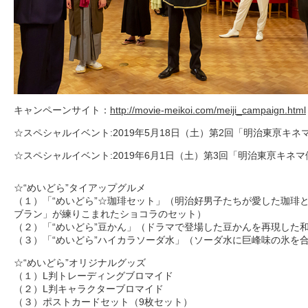
キャンペーンサイト：
http://movie-meikoi.com/meiji_campaign.html
☆スペシャルイベント:2019年5月18日（土）第2回「明治東亰キネ
☆スペシャルイベント:2019年6月1日（土）第3回「明治東亰キネマ
☆“めいどら”タイアップグルメ
（１）「“めいどら”☆珈琲セット」（明治好男子たちが愛した珈琲
ブラン」が練りこまれたショコラのセット）
（２）「“めいどら”豆かん」（ドラマで登場した豆かんを再現した
（３）「“めいどら”ハイカラソーダ水」（ソーダ水に巨峰味の氷を
☆“めいどら”オリジナルグッズ
（１）L判トレーディングブロマイド
（２）L判キャラクターブロマイド
（３）ポストカードセット（9枚セット）