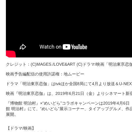
クレジット：(C)MAGES./LOVE&ART (C)ドラマ/映画「明治東
映画予告編配信の使用許諾権：地ムービー
ドラマ「明治東亰恋伽」はtvkほか全国8局にて4月より放送＆U-NE
映画『明治東亰恋伽』は、2019年6月21日（金）よりシネマート
『博物館 明治村』×“めいどら”コラボキャンペーンは2019年4月6
館 明治村』にて、“めいどら”展示コーナー、タイアップグルメ、作
展開。
【ドラマ/映画】