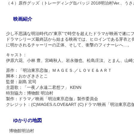
（４）原作グッズ（トレーディング缶バッジ 2018明治村Ver.、
映画紹介
少し不思議な明治時代の”東亰”で時空を超えたドラマが映画で遂に
ドラマシリーズ最終話から始まる映画では、ヒロインである芽衣と
に明かされるチャーリーの正体、そして、衝撃のフィナーレへ…。
キャスト：
伊原六花、小林 豊、宮崎秋人、岩永徹也、松島庄汰、とまん、山崎
原作：「明治東亰恋伽」ＭＡＧＥＳ.／ＬＯＶＥ＆ＡＲＴ
脚本：おかざきさとこ
監督：副島 宏司
主題歌：「一夜ノ永遠二君想フ」 KENN
特別協力：博物館 明治村
製作：ドラマ／映画「明治東亰恋伽」製作委員会
クレジット：(C)MAGES./LOVE&ART (C)ドラマ/映画「明治東
ゆかりの地図
博物館明治村