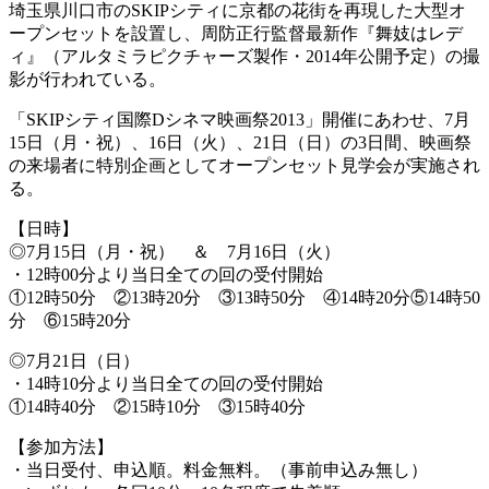
埼玉県川口市のSKIPシティに京都の花街を再現した大型オ
ープンセットを設置し、周防正行監督最新作『舞妓はレデ
ィ』（アルタミラピクチャーズ製作・2014年公開予定）の撮
影が行われている。
「SKIPシティ国際Dシネマ映画祭2013」開催にあわせ、7月
15日（月・祝）、16日（火）、21日（日）の3日間、映画祭
の来場者に特別企画としてオープンセット見学会が実施され
る。
【日時】
◎7月15日（月・祝） ＆ 7月16日（火）
・12時00分より当日全ての回の受付開始
①12時50分 ②13時20分 ③13時50分 ④14時20分⑤14時50
分 ⑥15時20分
◎7月21日（日）
・14時10分より当日全ての回の受付開始
①14時40分 ②15時10分 ③15時40分
【参加方法】
・当日受付、申込順。料金無料。（事前申込み無し）