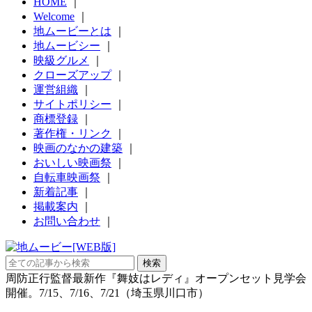
HOME
｜
Welcome
｜
地ムービーとは
｜
地ムービシー
｜
映級グルメ
｜
クローズアップ
｜
運営組織
｜
サイトポリシー
｜
商標登録
｜
著作権・リンク
｜
映画のなかの建築
｜
おいしい映画祭
｜
自転車映画祭
｜
新着記事
｜
掲載案内
｜
お問い合わせ
｜
周防正行監督最新作『舞妓はレディ』オープンセット見学会
開催。7/15、7/16、7/21（埼玉県川口市）