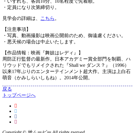
・いずれも、各回10分、10名程度で先着順。
・定員になり次第締切り。
見学会の詳細は、
こちら
。
【注意事項】
・写真、動画撮影は映画公開前のため、御遠慮ください。
・悪天候の場合は中止いたします。
【作品情報：映画『舞妓はレディ』】
周防正行監督の最新作。日本アカデミー賞全部門を制覇、ハ
リウッドでもリメイクされた『Shall we ダンス？』（1996）
以来17年ぶりのエンターテインメント超大作。主演は上白石
萌音（かみしらいしもね）。2014年公開。
戻る
トップページへ
Copyright © 地ムービー All rights rserved.