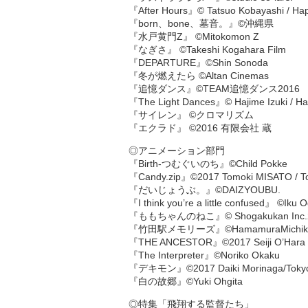
『After Hours』© Tatsuo Kobayashi / Hap
『born、bone、墓音。』©沖縄県
『水戸黄門Z』 ©Mitokomon Z
『なぎさ』 ©Takeshi Kogahara Film
『DEPARTURE』©Shin Sonoda
『冬が燃えたら ©Altan Cinemas
『追憶ダンス』©TEAM追憶ダンス2016
『The Light Dances』© Hajime Izuki / Ha
『サイレン』 ©クロマリズム
『エクラド』 ©2016 有限会社 蔵
◎アニメーション部門
『Birth-つむぐいのち』©Child Pokke
『Candy.zip』©2017 Tomoki MISATO / Toky
『だいじょうぶ。』©DAIZYOUBU.
『I think you’re a little confused』 ©Iku
『ももちゃんのねこ』© Shogakukan Inc.2016 
『竹田駅メモリーズ』©HamamuraMichik
『THE ANCESTOR』©2017 Seiji O’Hara
『The Interpreter』©Noriko Okaku
『デキモン』©2017 Daiki Morinaga/Tokyo Un
『白の故郷』©Yuki Ohgita
◎特集「飛翔する監督たち」