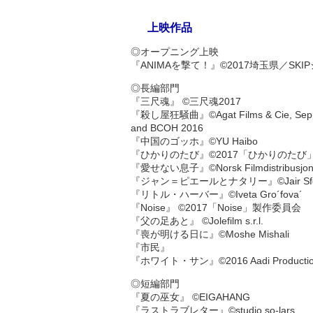
上映作品
◎オープニング上映
『ANIMAを撃て！』©2017埼玉県／SK
◎長編部門
『三尺魂』 ©三尺魂2017
『殺し屋狂騒曲』©Agat Films & Cie, Seppia, 
and BCOH 2016
『中国のゴッホ』©YU Haibo
『ひかりのたび』©2017「ひかりのたび
『愛せない息子』©Norsk Filmdistribusjon /
『ジャン＝ピエールとナタリー』©Jair Sf
『リトル・ハーバー』©Iveta Gro´fova´
『Noise』 ©2017「Noise」製作委員会
『父の足あと』 ©Jolefilm s.r.l.
『喪が明ける日に』©Moshe Mishali
『市民』
『ホワイト・サン』©2016 Aadi Production a
◎短編部門
『夏の巫女』 ©EIGAHANG
『ラストラブレター』©studio so-lars.