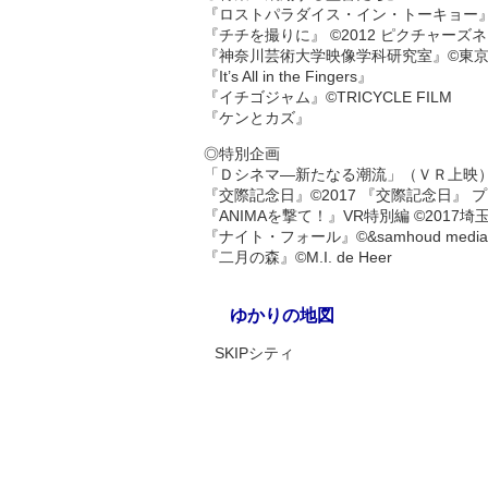
『ロストパラダイス・イン・トーキョー』©200
『チチを撮りに』 ©2012 ピクチャー
『神奈川芸術大学映像学科研究室』©東
『It’s All in the Fingers』
『イチゴジャム』©TRICYCLE FILM
『ケンとカズ』
◎特別企画
「Ｄシネマ—新たなる潮流」（ＶＲ上映
『交際記念日』©2017 『交際記念日』 
『ANIMAを撃て！』VR特別編 ©2017
『ナイト・フォール』©&samhoud media
『二月の森』©M.I. de Heer
ゆかりの地図
SKIPシティ