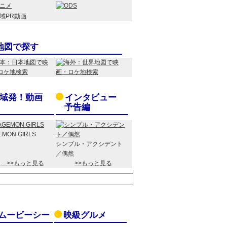
地図で探す
域発！動画
インタビュー
予告編
EMON GIRLS
シンプル・アクシデント
／偶然
>>もっと見る
>>もっと見る
ムービーシー
映級グルメ