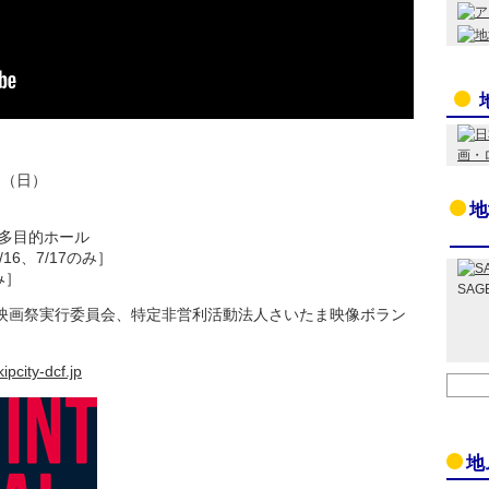
日（日）
地
、多目的ホール
6、7/17のみ］
み］
SAG
際映画祭実行委員会、特定非営利活動法人さいたま映像ボラン
ipcity-dcf.jp
地