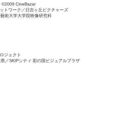
9 CineBazar
ズネットワーク／日吉ヶ丘ピクチャーズ
京藝術大学大学院映像研究科
）
プロジェクト
埼玉県／SKIPシティ 彩の国ビジュアルプラザ