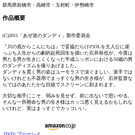
群馬県前橋市・高崎市・玉村町・伊勢崎市
作品概要
(C)2011「あぜ道のダンディ」製作委員会
『川の底からこんにちは』で妥協だらけのOLを主人公に崖
っぷち人生からの劇的起死回生を描いた石井裕也が、今度は
男たる男が生きにくくなった平成ニッポンにおける50歳の男
のダンディズムを撮りあげました。
ダンディを貫く男の姿はユーモラスで涙ぐましい。派手では
ないけれども不器用でまっすぐな男の生き様が、石井監督な
らではのあたたかな目線でスクリーンに刻まれます。
大切な相手にこそ、弱みを見せず、前に出ないで思いやる。
そんな一所懸命な男の生き様はカッコ悪く見えるかもしれな
いけれど、実はまっすぐでカッコいい。
DVD･ブルーレイ