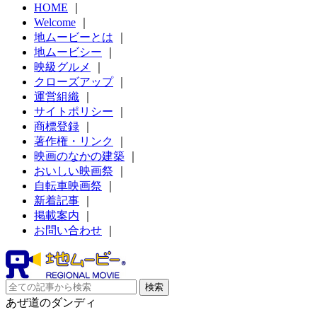
HOME
｜
Welcome
｜
地ムービーとは
｜
地ムービシー
｜
映級グルメ
｜
クローズアップ
｜
運営組織
｜
サイトポリシー
｜
商標登録
｜
著作権・リンク
｜
映画のなかの建築
｜
おいしい映画祭
｜
自転車映画祭
｜
新着記事
｜
掲載案内
｜
お問い合わせ
｜
あぜ道のダンディ