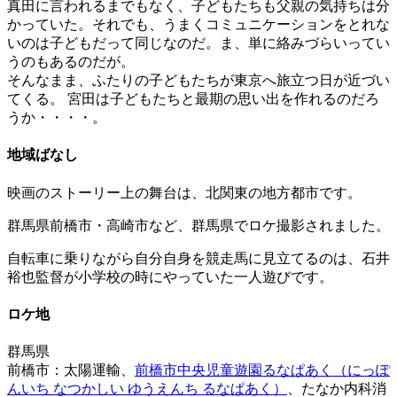
真田に言われるまでもなく、子どもたちも父親の気持ちは分
かっていた。それでも、うまくコミュニケーションをとれな
いのは子どもだって同じなのだ。ま、単に絡みづらいってい
うのもあるのだが。
そんなまま、ふたりの子どもたちが東京へ旅立つ日が近づい
てくる。 宮田は子どもたちと最期の思い出を作れるのだろ
うか・・・・。
地域ばなし
映画のストーリー上の舞台は、北関東の地方都市です。
群馬県前橋市・高崎市など、群馬県でロケ撮影されました。
自転車に乗りながら自分自身を競走馬に見立てるのは、石井
裕也監督が小学校の時にやっていた一人遊びです。
ロケ地
群馬県
前橋市：太陽運輸、
前橋市中央児童遊園るなぱあく（にっぽ
んいち なつかしい ゆうえんち るなぱあく）
、たなか内科消