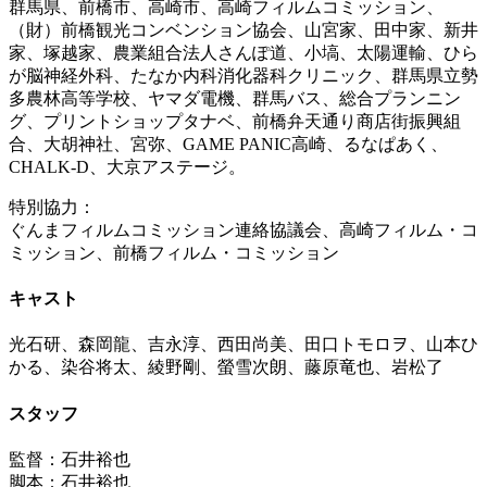
群馬県、前橋市、高崎市、高崎フィルムコミッション、
（財）前橋観光コンベンション協会、山宮家、田中家、新井
家、塚越家、農業組合法人さんぽ道、小塙、太陽運輸、ひら
が脳神経外科、たなか内科消化器科クリニック、群馬県立勢
多農林高等学校、ヤマダ電機、群馬バス、総合プランニン
グ、プリントショップタナベ、前橋弁天通り商店街振興組
合、大胡神社、宮弥、GAME PANIC高崎、るなぱあく、
CHALK-D、大京アステージ。
特別協力：
ぐんまフィルムコミッション連絡協議会、高崎フィルム・コ
ミッション、前橋フィルム・コミッション
キャスト
光石研、森岡龍、吉永淳、西田尚美、田口トモロヲ、山本ひ
かる、染谷将太、綾野剛、螢雪次朗、藤原竜也、岩松了
スタッフ
監督：石井裕也
脚本：石井裕也