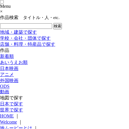
Menu
×
作品検索
タイトル・人・etc.
地域・建築で探す
学校・会社・団体で探す
店舗・料理・特産品で探す
作品
新着順
あいうえお順
日本映画
アニメ
外国映画
ODS
動画
地図で探す
日本で探す
世界で探す
HOME
｜
Welcome
｜
地ムービーとは
｜