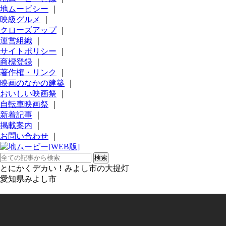
地ムービシー
｜
映級グルメ
｜
クローズアップ
｜
運営組織
｜
サイトポリシー
｜
商標登録
｜
著作権・リンク
｜
映画のなかの建築
｜
おいしい映画祭
｜
自転車映画祭
｜
新着記事
｜
掲載案内
｜
お問い合わせ
｜
とにかくデカい！みよし市の大提灯
愛知県みよし市