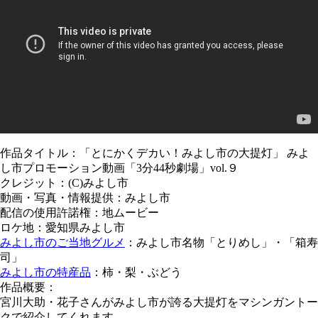
作品タイトル：「とにかくデカい！みよし市の大提灯」 みよ
し市プロモーション動画「3分44秒劇場」vol.９
クレジット：(C)みよし市
動画・写真・情報提供：みよし市
配信の使用許諾権：地ムービー
ロケ地：愛知県みよし市
みよし市のご当地グルメ
：みよし市名物「とりめし」・「箱寿
司」
みよし市の特産品
：柿・梨・ぶどう
作品概要：
宮川大助・花子さんがみよし市が誇る大提灯をマシンガントー
クで紹介してくれます。