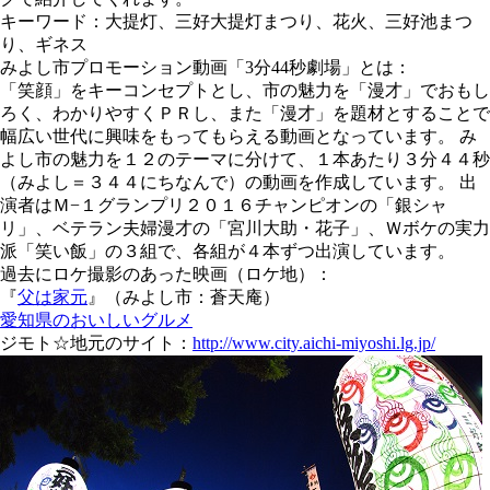
キーワード：大提灯、三好大提灯まつり、花火、三好池まつ
り、ギネス
みよし市プロモーション動画「3分44秒劇場」とは：
「笑顔」をキーコンセプトとし、市の魅力を「漫才」でおもし
ろく、わかりやすくＰＲし、また「漫才」を題材とすることで
幅広い世代に興味をもってもらえる動画となっています。 み
よし市の魅力を１２のテーマに分けて、１本あたり３分４４秒
（みよし＝３４４にちなんで）の動画を作成しています。 出
演者はＭ−１グランプリ２０１６チャンピオンの「銀シャ
リ」、ベテラン夫婦漫才の「宮川大助・花子」、Ｗボケの実力
派「笑い飯」の３組で、各組が４本ずつ出演しています。
過去にロケ撮影のあった映画（ロケ地）：
『
父は家元
』（みよし市：蒼天庵）
愛知県のおいしいグルメ
ジモト☆地元のサイト：
http://www.city.aichi-miyoshi.lg.jp/