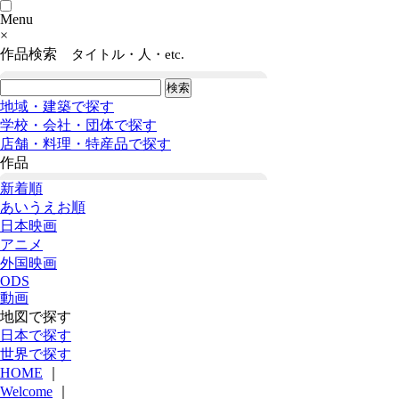
Menu
×
作品検索
タイトル・人・etc.
地域・建築で探す
学校・会社・団体で探す
店舗・料理・特産品で探す
作品
新着順
あいうえお順
日本映画
アニメ
外国映画
ODS
動画
地図で探す
日本で探す
世界で探す
HOME
｜
Welcome
｜