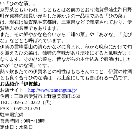
い「ひのな漬」。
京野菜ともいわれ、もともとは名前のとおり滋賀県蒲生郡日野
町が発祥の細長い形をした赤かぶの一品種である「ひの菜」
は、現在は滋賀県や京都府、三重県などで栽培されており、伊
賀地方の名産でもあります。
また、その鮮やかな色合いから「緋の菜」や「あかな」「えび
な」などとも呼ばれています。
伊賀の霊峰霊山の清らかな水に育まれ、秋から晩秋にかけて旬
を迎えるひの菜は、独特の辛味があり漬物にすると風味がよく
なります。そのひの菜を、昔ながらの本仕込みで糠漬けにした
のが「ひのな漬」です。
熱々炊きたての伊賀米との相性はもちろんのこと、伊賀の銘酒
とも良く合うひのな漬は、お土産にしても喜ばれる一品です。
お店紹介『伊賀越』
お店サイト：
http://www.tennengura.jp/
住所：三重県伊賀市上野恵美須町1560
TEL：0595-21-0222（代）
FAX：0595-21-0251
駐車場完備
営業時間：9時〜18時
定休日：水曜日