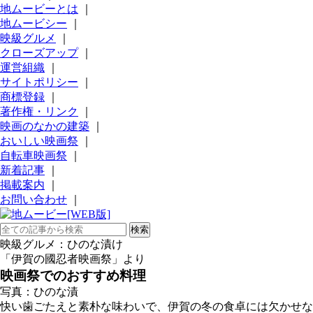
地ムービーとは
｜
地ムービシー
｜
映級グルメ
｜
クローズアップ
｜
運営組織
｜
サイトポリシー
｜
商標登録
｜
著作権・リンク
｜
映画のなかの建築
｜
おいしい映画祭
｜
自転車映画祭
｜
新着記事
｜
掲載案内
｜
お問い合わせ
｜
映級グルメ：ひのな漬け
「伊賀の國忍者映画祭」より
映画祭でのおすすめ料理
写真：ひのな漬
快い歯ごたえと素朴な味わいで、伊賀の冬の食卓には欠かせな