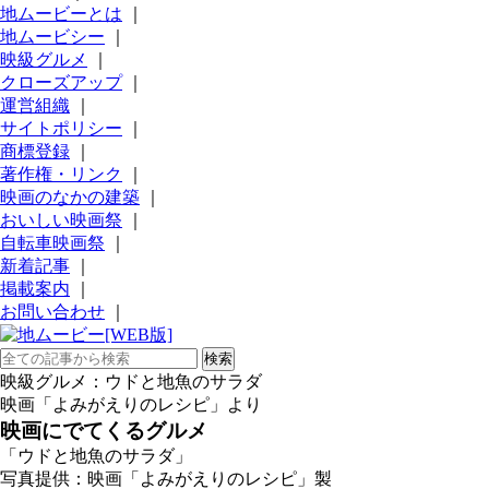
地ムービーとは
｜
地ムービシー
｜
映級グルメ
｜
クローズアップ
｜
運営組織
｜
サイトポリシー
｜
商標登録
｜
著作権・リンク
｜
映画のなかの建築
｜
おいしい映画祭
｜
自転車映画祭
｜
新着記事
｜
掲載案内
｜
お問い合わせ
｜
映級グルメ：ウドと地魚のサラダ
映画「よみがえりのレシピ」より
映画にでてくるグルメ
「ウドと地魚のサラダ」
写真提供：映画「よみがえりのレシピ」製