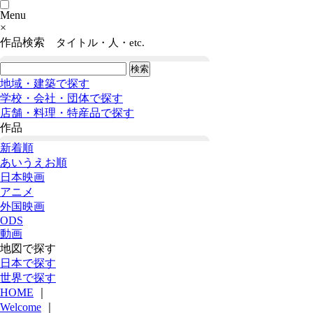
Menu
×
作品検索
タイトル・人・etc.
地域・建築で探す
学校・会社・団体で探す
店舗・料理・特産品で探す
作品
新着順
あいうえお順
日本映画
アニメ
外国映画
ODS
動画
地図で探す
日本で探す
世界で探す
HOME
｜
Welcome
｜