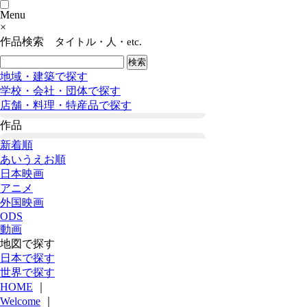
Menu
×
作品検索
タイトル・人・etc.
地域・建築で探す
学校・会社・団体で探す
店舗・料理・特産品で探す
作品
新着順
あいうえお順
日本映画
アニメ
外国映画
ODS
動画
地図で探す
日本で探す
世界で探す
HOME
｜
Welcome
｜