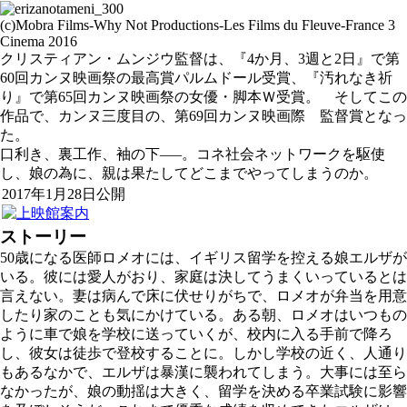
(c)Mobra Films-Why Not Productions-Les Films du Fleuve-France 3
Cinema 2016
クリスティアン・ムンジウ監督は、『4か月、3週と2日』で第
60回カンヌ映画祭の最高賞パルムドール受賞、『汚れなき祈
り』で第65回カンヌ映画祭の女優・脚本Ｗ受賞。 そしてこの
作品で、カンヌ三度目の、第69回カンヌ映画際 監督賞となっ
た。
口利き、裏工作、袖の下—–。コネ社会ネットワークを駆使
し、娘の為に、親は果たしてどこまでやってしまうのか。
2017年1月28日公開
ストーリー
50歳になる医師ロメオには、イギリス留学を控える娘エルザが
いる。彼には愛人がおり、家庭は決してうまくいっているとは
言えない。妻は病んで床に伏せりがちで、ロメオが弁当を用意
したり家のことも気にかけている。ある朝、ロメオはいつもの
ように車で娘を学校に送っていくが、校内に入る手前で降ろ
し、彼女は徒歩で登校することに。しかし学校の近く、人通り
もあるなかで、エルザは暴漢に襲われてしまう。大事には至ら
なかったが、娘の動揺は大きく、留学を決める卒業試験に影響