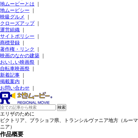
地ムービーとは
｜
地ムービシー
｜
映級グルメ
｜
クローズアップ
｜
運営組織
｜
サイトポリシー
｜
商標登録
｜
著作権・リンク
｜
映画のなかの建築
｜
おいしい映画祭
｜
自転車映画祭
｜
新着記事
｜
掲載案内
｜
お問い合わせ
｜
エリザのために
ビクトリア、ブラショフ県、トランシルヴァニア地方（ルーマ
ニア）
作品概要