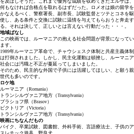
を及ぼしそうだ。これまで優秀な成績を収めてきたエルザは、
何もなければ合格点を取れるはずだった。ロメオは娘の留学を
かなえるべく、警察署長、副市長、試験監督とツテとコネを駆
使し、ある条件と交換に試験に温情を与えてもらおうと奔走す
る。それは決して、正しいとは言えない行動だった・・・。
地域ばなし
この映画では、ルーマニアの抱える社会問題が背景になってい
ます。
1989年ルーマニア革命で、チャウシェスク体制と共産主義体制
は打倒されました。しかし、民主化運動は頓挫し、ルーマニア
社会には汚職と不正が蔓延ってしまいました。
そのため、民主的な外国で子供には活躍してほしい、と願う親
世代も多いのです。
ロケ地
ルーマニア（Romania）
トランシルヴァニア地方（Transylvania）
ブラショフ県（Brasov）
ビクトリア（Victoria）
トランシルヴァニア地方（Transylvania）
映画にちなんだもの
バイク、卒業試験、図書館、外科手術、言語療法士、子供のア
スレチック遊具、野良犬