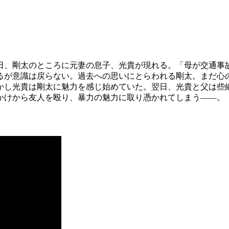
日、剛太のところに元妻の息子、光貴が現れる。「母が交通事
るが意識は戻らない。過去への思いにとらわれる剛太。まだ心
かし光貴は剛太に魅力を感じ始めていた。翌日、光貴と父は些
かけから友人を殴り、暴力の魅力に取り憑かれてしまう——。