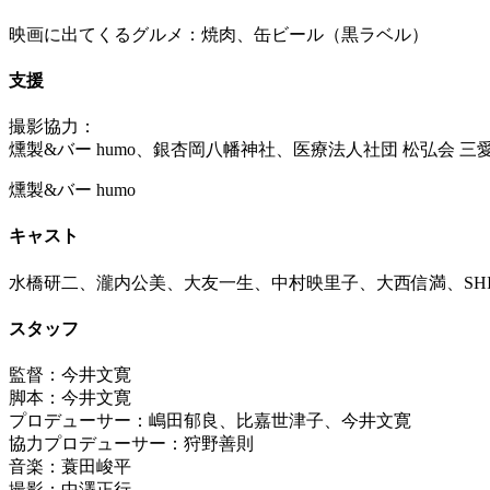
映画に出てくるグルメ：焼肉、缶ビール（黒ラベル）
支援
撮影協力：
燻製&バー humo、銀杏岡八幡神社、医療法人社団 松弘会
燻製&バー humo
キャスト
水橋研二、瀧内公美、大友一生、中村映里子、大西信満、SHI
スタッフ
監督：今井文寛
脚本：今井文寛
プロデューサー：嶋田郁良、比嘉世津子、今井文寛
協力プロデューサー：狩野善則
音楽：蓑田峻平
撮影：中澤正行