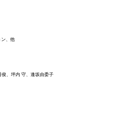
ョン、他
秀俊、坪内 守、逢坂由委子