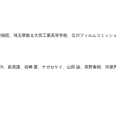
 三愛病院、埼玉県散る大宮工業高等学校、立川フィルムコミッシ
N、萩原護、岩﨑 愛、ナガセケイ、山田 諭、髙野春樹、河屋