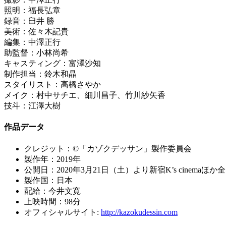
照明：福長弘章
録音：臼井 勝
美術：佐々木記貴
編集：中澤正行
助監督：小林尚希
キャスティング：富澤沙知
制作担当：鈴木和晶
スタイリスト：高橋さやか
メイク：村中サチエ、細川昌子、竹川紗矢香
技斗：江澤大樹
作品データ
クレジット：©「カゾクデッサン」製作委員会
製作年：2019年
公開日：2020年3月21日（土）より新宿K’s cinemaほ
製作国：日本
配給：今井文寛
上映時間：98分
オフィシャルサイト:
http://kazokudessin.com