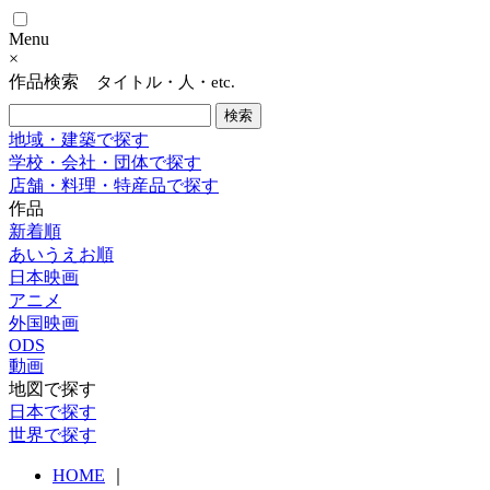
Menu
×
作品検索
タイトル・人・etc.
地域・建築で探す
学校・会社・団体で探す
店舗・料理・特産品で探す
作品
新着順
あいうえお順
日本映画
アニメ
外国映画
ODS
動画
地図で探す
日本で探す
世界で探す
HOME
｜