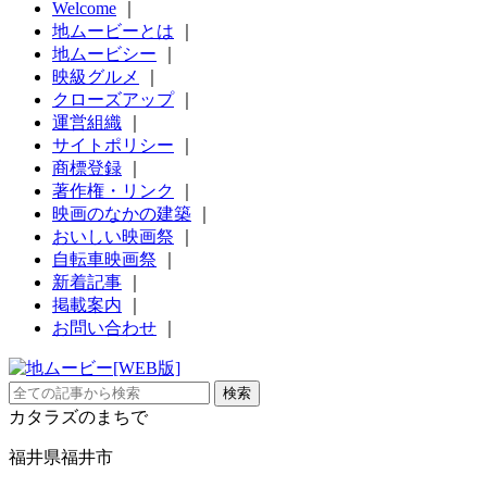
Welcome
｜
地ムービーとは
｜
地ムービシー
｜
映級グルメ
｜
クローズアップ
｜
運営組織
｜
サイトポリシー
｜
商標登録
｜
著作権・リンク
｜
映画のなかの建築
｜
おいしい映画祭
｜
自転車映画祭
｜
新着記事
｜
掲載案内
｜
お問い合わせ
｜
カタラズのまちで
福井県福井市