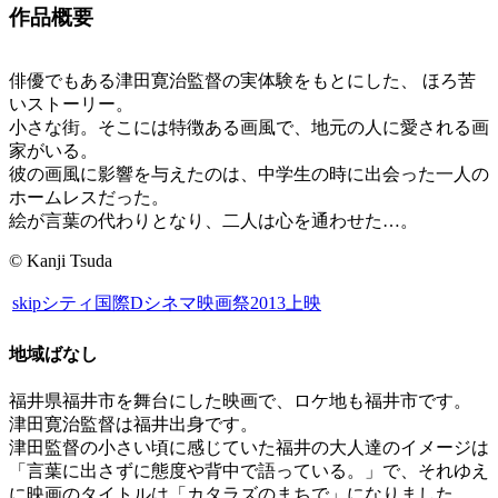
作品概要
俳優でもある津田寛治監督の実体験をもとにした、 ほろ苦
いストーリー。
小さな街。そこには特徴ある画風で、地元の人に愛される画
家がいる。
彼の画風に影響を与えたのは、中学生の時に出会った一人の
ホームレスだった。
絵が言葉の代わりとなり、二人は心を通わせた…。
© Kanji Tsuda
skipシティ国際Dシネマ映画祭2013上映
地域ばなし
福井県福井市を舞台にした映画で、ロケ地も福井市です。
津田寛治監督は福井出身です。
津田監督の小さい頃に感じていた福井の大人達のイメージは
「言葉に出さずに態度や背中で語っている。」で、それゆえ
に映画のタイトルは「カタラズのまちで」になりました。