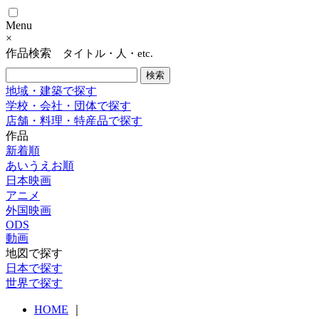
Menu
×
作品検索
タイトル・人・etc.
地域・建築で探す
学校・会社・団体で探す
店舗・料理・特産品で探す
作品
新着順
あいうえお順
日本映画
アニメ
外国映画
ODS
動画
地図で探す
日本で探す
世界で探す
HOME
｜