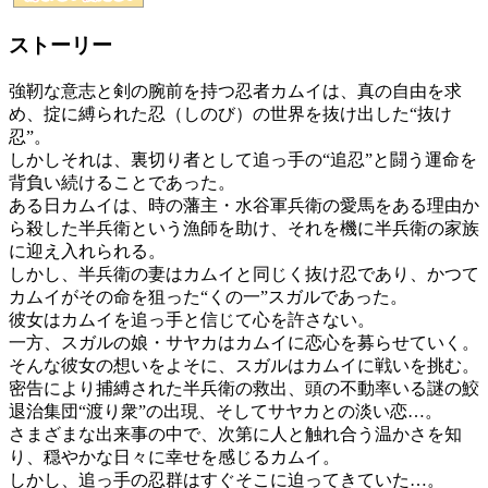
ストーリー
強靭な意志と剣の腕前を持つ忍者カムイは、真の自由を求
め、掟に縛られた忍（しのび）の世界を抜け出した“抜け
忍”。
しかしそれは、裏切り者として追っ手の“追忍”と闘う運命を
背負い続けることであった。
ある日カムイは、時の藩主・水谷軍兵衛の愛馬をある理由か
ら殺した半兵衛という漁師を助け、それを機に半兵衛の家族
に迎え入れられる。
しかし、半兵衛の妻はカムイと同じく抜け忍であり、かつて
カムイがその命を狙った“くの一”スガルであった。
彼女はカムイを追っ手と信じて心を許さない。
一方、スガルの娘・サヤカはカムイに恋心を募らせていく。
そんな彼女の想いをよそに、スガルはカムイに戦いを挑む。
密告により捕縛された半兵衛の救出、頭の不動率いる謎の鮫
退治集団“渡り衆”の出現、そしてサヤカとの淡い恋…。
さまざまな出来事の中で、次第に人と触れ合う温かさを知
り、穏やかな日々に幸せを感じるカムイ。
しかし、追っ手の忍群はすぐそこに迫ってきていた…。