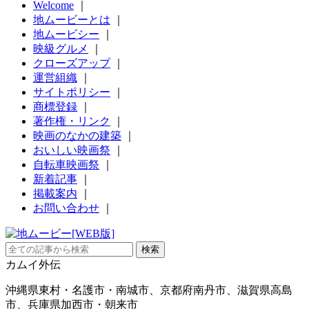
Welcome
｜
地ムービーとは
｜
地ムービシー
｜
映級グルメ
｜
クローズアップ
｜
運営組織
｜
サイトポリシー
｜
商標登録
｜
著作権・リンク
｜
映画のなかの建築
｜
おいしい映画祭
｜
自転車映画祭
｜
新着記事
｜
掲載案内
｜
お問い合わせ
｜
カムイ外伝
沖縄県東村・名護市・南城市、京都府南丹市、滋賀県高島
市、兵庫県加西市・朝来市