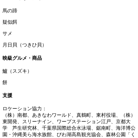
馬の蹄
疑似餌
サメ
月日貝（つきひ貝）
映級グルメ・商品
鱸（スズキ）
餅
支援
ロケーション協力：
（株）南都、あきなわワールド、真鶴町、東村役場、（株）
東開発、スリーナイン、ワープステーション江戸、京都大
学 芦生研究林、千葉県国際総合水泳場、鋸南町、海洋博公
園・沖縄美ら海水族館、びわ湖高島観光協会、森林公園「く