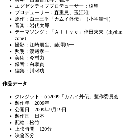
エグゼクティブプロデューサー：榎望
プロデューサー：森重晃、玉江唯
原作：白土三平「カムイ外伝」（小学館刊）
音楽：岩代太郎
テーマソング：「Ａｌｉｖｅ」倖田來未（rhythm
zone）
撮影：江崎朋生、藤澤順一
照明：渡邊孝一
美術：今村力
録音：白取貢
編集：川瀬功
作品データ
クレジット：(c)2009「カムイ外伝」製作委員会
製作年：2009年
公開日：2009年9月19日
製作国：日本
配給：松竹
上映時間：120分
映倫区分：