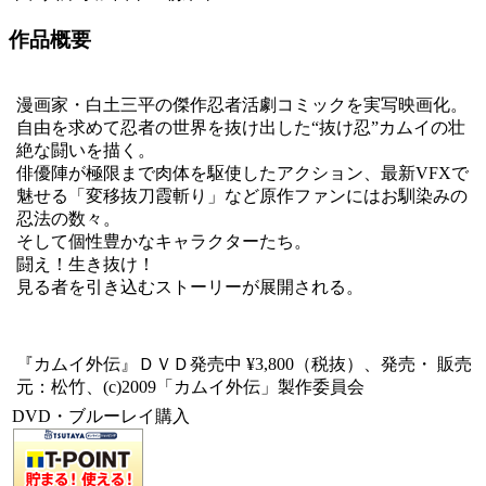
作品概要
漫画家・白土三平の傑作忍者活劇コミックを実写映画化。
自由を求めて忍者の世界を抜け出した“抜け忍”カムイの壮
絶な闘いを描く。
俳優陣が極限まで肉体を駆使したアクション、最新VFXで
魅せる「変移抜刀霞斬り」など原作ファンにはお馴染みの
忍法の数々。
そして個性豊かなキャラクターたち。
闘え！生き抜け！
見る者を引き込むストーリーが展開される。
『カムイ外伝』ＤＶＤ発売中 ¥3,800（税抜）、発売・ 販売
元：松竹、(c)2009「カムイ外伝」製作委員会
DVD・ブルーレイ購入