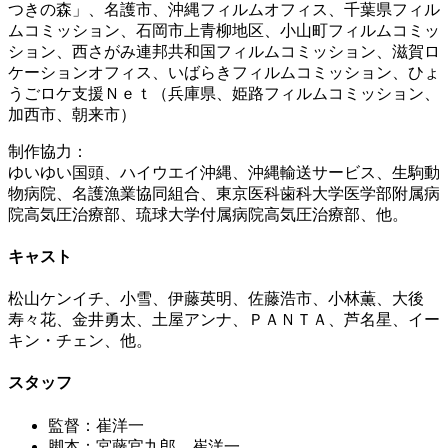
つきの森」、名護市、沖縄フィルムオフィス、千葉県フィル
ムコミッション、石岡市上青柳地区、小山町フィルムコミッ
ション、西さがみ連邦共和国フィルムコミッション、滋賀ロ
ケーションオフィス、いばらきフィルムコミッション、ひょ
うごロケ支援Ｎｅｔ（兵庫県、姫路フィルムコミッション、
加西市、朝来市）
制作協力：
ゆいゆい国頭、ハイウエイ沖縄、沖縄輸送サービス、生駒動
物病院、名護漁業協同組合、東京医科歯科大学医学部附属病
院高気圧治療部、琉球大学付属病院高気圧治療部、他。
キャスト
松山ケンイチ、小雪、伊藤英明、佐藤浩市、小林薫、大後
寿々花、金井勇太、土屋アンナ、ＰＡＮＴＡ、芦名星、イー
キン・チェン、他。
スタッフ
監督：崔洋一
脚本：宮藤官九郎、崔洋一