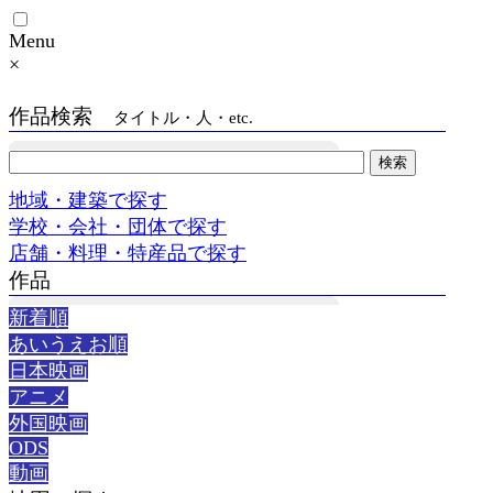
Menu
×
作品検索
タイトル・人・etc.
地域・建築で探す
学校・会社・団体で探す
店舗・料理・特産品で探す
作品
新着順
あいうえお順
日本映画
アニメ
外国映画
ODS
動画