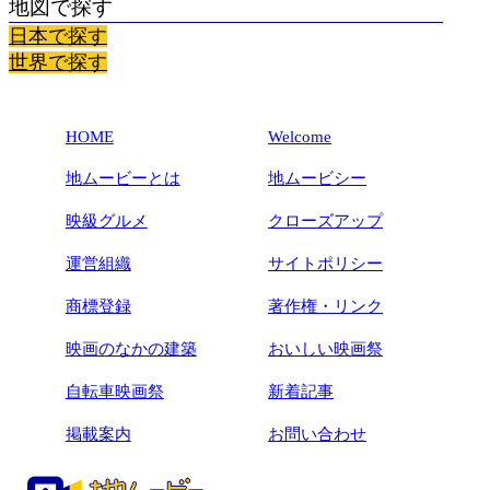
地図で探す
日本で探す
世界で探す
HOME
Welcome
地ムービーとは
地ムービシー
映級グルメ
クローズアップ
運営組織
サイトポリシー
商標登録
著作権・リンク
映画のなかの建築
おいしい映画祭
自転車映画祭
新着記事
掲載案内
お問い合わせ