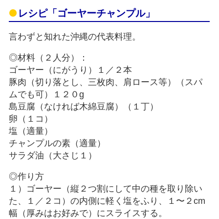
レシピ「ゴーヤーチャンプル」
言わずと知れた沖縄の代表料理。
◎材料（２人分）：
ゴーヤー（にがうり）１／２本
豚肉（切り落とし、三枚肉、肩ロース等）（スパ
ムでも可）１２０g
島豆腐（なければ木綿豆腐）（１丁）
卵（１コ）
塩（適量）
チャンプルの素（適量）
サラダ油（大さじ１）
◎作り方
１）ゴーヤー（縦２つ割にして中の種を取り除い
た、１／２コ）の内側に軽く塩をふり、１〜２cm
幅（厚みはお好みで）にスライスする。