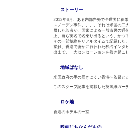
ストーリー
2013年6月、ある内部告発で全世界に衝
スノーデン事件、、、、それは米国の二大
属した若者が、国家による一般市民の通
上、自ら実名で名乗り出るという、かつ
その一部始終をリアルタイムで記録した、
接触、香港で密かに行われた独占インタ
出まで、一大センセーションを巻き起こ
地域ばなし
米国政府の手の届きにくい香港へ監督と
このスクープ記事を掲載した英国紙ガー
ロケ地
香港のホテルの一室
映画にちなんだもの