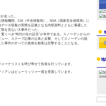
撃が走った。
情報機関、CIA（中央情報局）、NSA（国家安全保障局）に
信データ収集の実態を証拠となる内部資料とともに暴露した
て類を見ない大事件だった。
驚くべき“時代の生の証言”が本作である。スノーデンからの
ビュー、スクープ記事の公表と反響、そしてスノーデンの脱
した事件のすべての真相を観客は目撃することになる。
地
ジャーナリストを呼び寄せて告発を行っています。
ディアンはピューリッツァー賞を受賞しています。
SAG