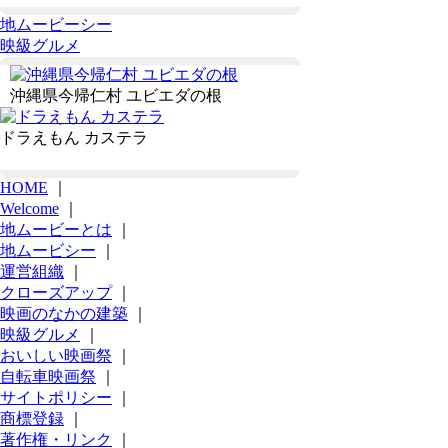
地ムービーシー
映級グルメ
沖縄県今帰仁村 ユビエダの根
ドラえもん カステラ
HOME
｜
Welcome
｜
地ムービーとは
｜
地ムービシー
｜
運営組織
｜
クローズアップ
｜
映画のなかの建築
｜
映級グルメ
｜
おいしい映画祭
｜
自転車映画祭
｜
サイトポリシー
｜
商標登録
｜
著作権・リンク
｜