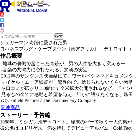
シュガーマン 奇跡に愛された男
ヨハネスブルグ・ケープタウン（南アフリカ）、デトロイト（
作品概要
-地球の裏側で起こった奇跡が、男の人生を大きく変えるー
-音楽の共鳴力に心打たれる、驚嘆の実話
2012年のサンダンス映画祭にて、ワールドシネマドキュメ
マイケル・ムーア監督が「驚異的で、信じられないくらい素晴
ら口コミが広がり150館にて全米拡大公開されるなど、『ア
見るもの全てに感動と希望を与え、誰かに語りたくなる、珠
(C)Canfield Pictures / The Documentary Company
関連商品
ストーリー・予告編
1968年、ミシガン州デトロイト。場末のバーで歌う一人の男
彼の名はロドリゲス。満を持してデビューアルバム「Cold F