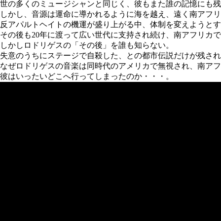
世の多くのミュージシャンと同じく、彼もまた誰の記憶にも残
しかし、音源は運命に導かれるように海を越え、遠く南アフリ
反アパルトヘイトの機運が盛り上がる中、体制を変えようとす
その後も20年に渡って広い世代に支持され続け、南アフリカ
しかしロドリゲスの「その後」を誰も知らない。
失意のうちにステージで自殺した、との都市伝説だけが残され
なぜロドリゲスの音楽は同時代のアメリカで無視され、南アフ
彼はいったいどこへ行ってしまったのか・・・。