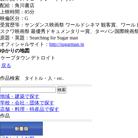
配給：角川書店
上映時間：85分
映倫区分：G
受賞歴等：サンダンス映画祭 ワールドシネマ 観客賞、ワール
スクワ映画祭 最優秀ドキュメンタリー賞、ターバン国際映画祭
原題・英題：Searching for Sugar man
オフィシャルサイト：
http://sugarman.jp
ゆかりの地図
ケープタウン
デトロイト
戻る
作品検索
タイトル・人・etc.
地域・建築で探す
学校・会社・団体で探す
店舗・料理・特産品で探す
作品