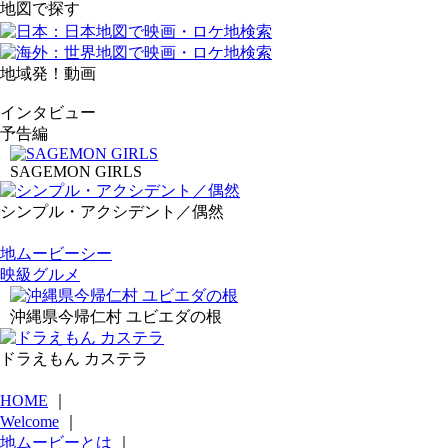
地図で探す
地域発！動画
インタビュー
予告編
SAGEMON GIRLS
シンプル・アクシデント／偶然
地ムービーシー
映級グルメ
沖縄県今帰仁村 ユビエダの根
ドラえもん カステラ
HOME
｜
Welcome
｜
地ムービーとは
｜