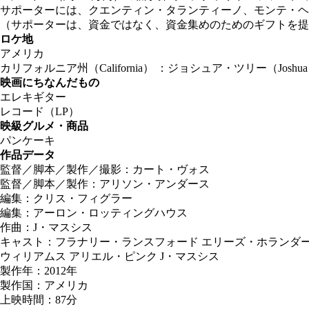
サポーターには、クエンティン・タランティーノ、モンテ・ヘ
（サポーターは、資金ではなく、資金集めのためのギフトを提
ロケ地
アメリカ
カリフォルニア州（California） ：ジョシュア・ツリー（Joshua T
映画にちなんだもの
エレキギター
レコード（LP）
映級グルメ・商品
パンケーキ
作品データ
監督／脚本／製作／撮影：カート・ヴォス
監督／脚本／製作：アリソン・アンダース
編集：クリス・フィグラー
編集：アーロン・ロッティングハウス
作曲：J・マスシス
キャスト：フラナリー・ランスフォード エリーズ・ホランダー
ウィリアムス アリエル・ピンク J・マスシス
製作年：2012年
製作国：アメリカ
上映時間：87分