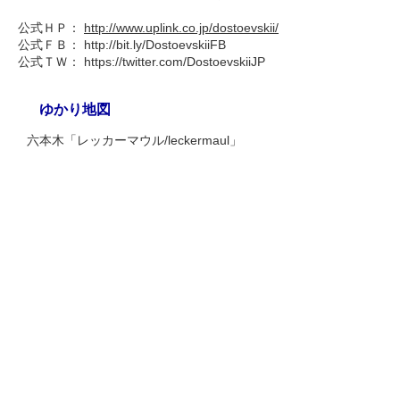
公式ＨＰ：
http://www.uplink.co.jp/dostoevskii/
公式ＦＢ： http://bit.ly/DostoevskiiFB
公式ＴＷ： https://twitter.com/DostoevskiiJP
ゆかり地図
六本木「レッカーマウル/leckermaul」