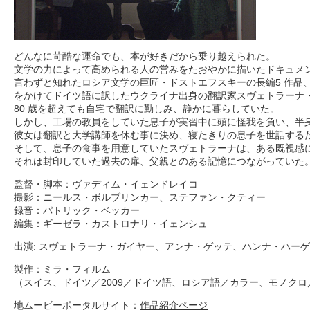
どんなに苛酷な運命でも、本が好きだから乗り越えられた。
文学の力によって高められる人の営みをたおやかに描いたドキュメ
言わずと知れたロシア文学の巨匠・ドストエフスキーの長編5 作品、
をかけてドイツ語に訳したウクライナ出身の翻訳家スヴェトラーナ
80 歳を超えても自宅で翻訳に勤しみ、静かに暮らしていた。
しかし、工場の教員をしていた息子が実習中に頭に怪我を負い、半
彼女は翻訳と大学講師を休む事に決め、寝たきりの息子を世話する
そして、息子の食事を用意していたスヴェトラーナは、ある既視感
それは封印していた過去の扉、父親とのある記憶につながっていた
監督・脚本：ヴァディム・イェンドレイコ
撮影：ニールス・ボルブリンカー、ステファン・クティー
録音：パトリック・ベッカー
編集：ギーゼラ・カストロナリ・イェンシュ
出演: スヴェトラーナ・ガイヤー、アンナ・ゲッテ、ハンナ・ハー
製作：ミラ・フィルム
（スイス、ドイツ／2009／ドイツ語、ロシア語／カラー、モノクロ
地ムービーポータルサイト：
作品紹介ページ