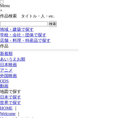
Menu
×
作品検索
タイトル・人・etc.
地域・建築で探す
学校・会社・団体で探す
店舗・料理・特産品で探す
作品
新着順
あいうえお順
日本映画
アニメ
外国映画
ODS
動画
地図で探す
日本で探す
世界で探す
HOME
｜
Welcome
｜