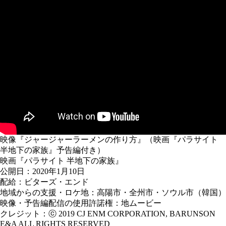
映像『ジャージャーラーメンの作り方』（映画『パラサイト
半地下の家族』予告編付き）
映画『パラサイト 半地下の家族』
公開日：2020年1月10日
配給：ビターズ・エンド
地域からの支援・ロケ地：高陽市・全州市・ソウル市（韓国）
映像・予告編配信の使用許諾権：地ムービー
クレジット：ⓒ 2019 CJ ENM CORPORATION, BARUNSON
E&A ALL RIGHTS RESERVED