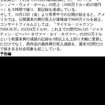
ン：ノー・ウェイ・ホーム』の売上（1690万ドル＜約25億円
＞）を３時間で破り、新記録を達成している。
そして、10月13日（金）より世界中での公開が始まると、アメ
リカでは、公開週末の興行収入が速報値で9600万ドルを超え、
コンサートフィルムとしては、『マイケル・ジャクソン
THIS IS IT』の2324万ドルや、これまでの歴代No.1の『ジャス
ティン・ビーバー ネヴァー・セイ・ネヴァー』の2951万ドル
という初週末興行成績の記録を3倍以上も上回り大幅に更新し
ただけでなく、両作品の最終興行収入成績を、週末3日間だけ
で抜き去る社会現象を起こしている。
予告編