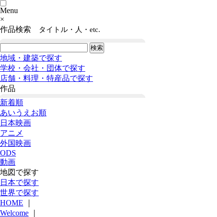
Menu
×
作品検索
タイトル・人・etc.
地域・建築で探す
学校・会社・団体で探す
店舗・料理・特産品で探す
作品
新着順
あいうえお順
日本映画
アニメ
外国映画
ODS
動画
地図で探す
日本で探す
世界で探す
HOME
｜
Welcome
｜