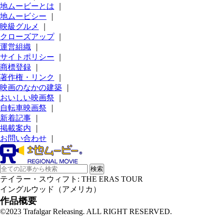
地ムービーとは
｜
地ムービシー
｜
映級グルメ
｜
クローズアップ
｜
運営組織
｜
サイトポリシー
｜
商標登録
｜
著作権・リンク
｜
映画のなかの建築
｜
おいしい映画祭
｜
自転車映画祭
｜
新着記事
｜
掲載案内
｜
お問い合わせ
｜
テイラー・スウィフト: THE ERAS TOUR
イングルウッド（アメリカ）
作品概要
©2023 Trafalgar Releasing. ALL RIGHT RESERVED.