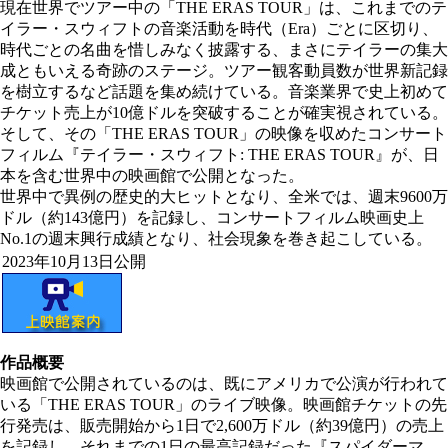
現在世界でツアー中の「THE ERAS TOUR」は、これまでのテ
イラー・スウィフトの音楽活動を時代（Era）ごとに区切り、
時代ごとの名曲を惜しみなく披露する、まさにテイラーの集大
成ともいえる奇跡のステージ。ツアー観客動員数が世界新記録
を樹立するなど話題を集め続けている。音楽業界で史上初めて
チケット売上が10億ドルを突破することが確実視されている。
そして、その「THE ERAS TOUR」の映像を収めたコンサート
フィルム『テイラー・スウィフト: THE ERAS TOUR』が、日
本を含む世界中の映画館で公開となった。
世界中で異例の歴史的大ヒットとなり、全米では、週末9600万
ドル（約143億円）を記録し、コンサートフィルム映画史上
No.1の週末興行成績となり、社会現象を巻き起こしている。
2023年10月13日公開
作品概要
映画館で公開されているのは、既にアメリカで公演が行われて
いる「THE ERAS TOUR」のライブ映像。映画館チケットの先
行発売は、販売開始から1日で2,600万ドル（約39億円）の売上
を記録し、それまでの1日の最高記録だった『スパイダーマ