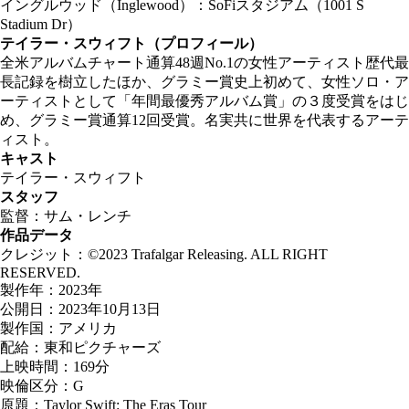
イングルウッド（Inglewood）：SoFiスタジアム（1001 S
Stadium Dr）
テイラー・スウィフト（プロフィール）
全米アルバムチャート通算48週No.1の女性アーティスト歴代最
長記録を樹立したほか、グラミー賞史上初めて、女性ソロ・ア
ーティストとして「年間最優秀アルバム賞」の３度受賞をはじ
め、グラミー賞通算12回受賞。名実共に世界を代表するアーテ
ィスト。
キャスト
テイラー・スウィフト
スタッフ
監督：サム・レンチ
作品データ
クレジット：©2023 Trafalgar Releasing. ALL RIGHT
RESERVED.
製作年：2023年
公開日：2023年10月13日
製作国：アメリカ
配給：東和ピクチャーズ
上映時間：169分
映倫区分：G
原題：Taylor Swift: The Eras Tour