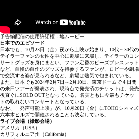
予告編配信の使用許諾権：地ムービー
日本でのエピソード
日本でも、10月23日（金）夜から上映が始まり、10代～30代の
テイラーファンの女性を中心に劇場に来場し、テイラーのコン
サートグッズを身にまとい、ファン定番のビーズブレスレット
など、自慢の自作のグッズを持参するファンが、ロビーや劇場
で交流する姿が見られるなど、劇場は熱気で包まれている。
また、日本でも2024年2月7日～2月10日、東京ドームで４日間
の来日ツアーが発表され、現時点で発売済のチケットは、発売
後直ぐにSOLD OUTとなっている。名実ともに今最もチケッ
トの取れないコンサートとなっている。
なお、「発声可能上映」が、10月20日（金）にTOHOシネマズ
六本木ヒルズで開催されることも決定している。
ライブ会場（撮影会場）
アメリカ（USA）
カリフォルニア州（California）