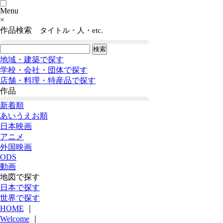
Menu
×
作品検索
タイトル・人・etc.
地域・建築で探す
学校・会社・団体で探す
店舗・料理・特産品で探す
作品
新着順
あいうえお順
日本映画
アニメ
外国映画
ODS
動画
地図で探す
日本で探す
世界で探す
HOME
｜
Welcome
｜