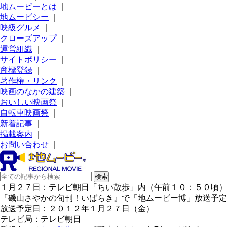
地ムービーとは
｜
地ムービシー
｜
映級グルメ
｜
クローズアップ
｜
運営組織
｜
サイトポリシー
｜
商標登録
｜
著作権・リンク
｜
映画のなかの建築
｜
おいしい映画祭
｜
自転車映画祭
｜
新着記事
｜
掲載案内
｜
お問い合わせ
｜
１月２７日：テレビ朝日「ちい散歩」内（午前１０：５０頃）
『磯山さやかの旬刊！いばらき』で「地ムービー博」放送予定
放送予定日：２０１２年１月２７日（金）
テレビ局：テレビ朝日