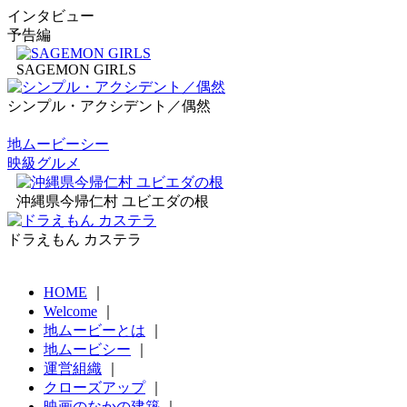
インタビュー
予告編
SAGEMON GIRLS
シンプル・アクシデント／偶然
地ムービーシー
映級グルメ
沖縄県今帰仁村 ユビエダの根
ドラえもん カステラ
HOME
｜
Welcome
｜
地ムービーとは
｜
地ムービシー
｜
運営組織
｜
クローズアップ
｜
映画のなかの建築
｜