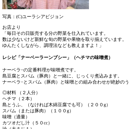
写真：(C)ユーラシアビジョン
お店より
「毎日その日販売する分の野菜を仕入れています。
数は少ないけど新鮮な旬の野菜や果物を取り揃えています。
ゆんたくしながら、調理法なども教えますよ！」
レシピ「ナーベーラーンブシー」（ヘチマの味噌煮）
ナーベラ−の定番料理が味噌煮です。
島豆腐とスパム（豚肉）と一緒に、じっくり煮込みます。
ナーベラ−とスパム（豚肉）と味噌との組み合わせが絶妙の
◎材料 （２人分）
ヘチマ（２本）
島とうふ、（なければ木綿豆腐でも可）（２００g）
スパム（または豚肉）（１００g）
味噌（適量）
カツオだし汁（５０cc）
油（大さじ１）