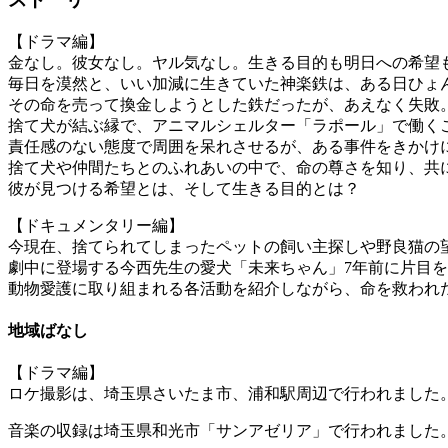
【ドラマ編】
金なし。彼女なし。ヤル気なし。生きる目的も明日への希望
毎日を漠然と、いい加減に生きていた神楽鉄は、ある日ひょ
その命を売って換金しようとした鉄だったが、あえなく失敗
捨て犬が結ぶ縁で、アニマルシェルター「ラポール」で働く
責任感のない態度で周囲を呆れさせるが、ある事件をきかけ
捨て犬や仲間たちとのふれあいの中で、命の尊さを知り、共
彼が見つける希望とは、そして生きる目的とは？
【ドキュメンタリー編】
今現在、捨てられてしまったペットの飼い主探しや野良猫の
劇中に登場する今西先生の愛犬「未来ちゃん」7年前に片目
動物愛護に取り組まれる各活動を紹介しながら、命を救われ
地域ばなし
【ドラマ編】
ロケ撮影は、埼玉県さいたま市、浦和駅周辺で行われました
音楽の収録は埼玉県和光市「サンアゼリア」で行われました