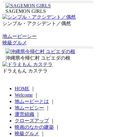
SAGEMON GIRLS
シンプル・アクシデント／偶然
地ムービーシー
映級グルメ
沖縄県今帰仁村 ユビエダの根
ドラえもん カステラ
HOME
｜
Welcome
｜
地ムービーとは
｜
地ムービシー
｜
運営組織
｜
クローズアップ
｜
映画のなかの建築
｜
映級グルメ
｜