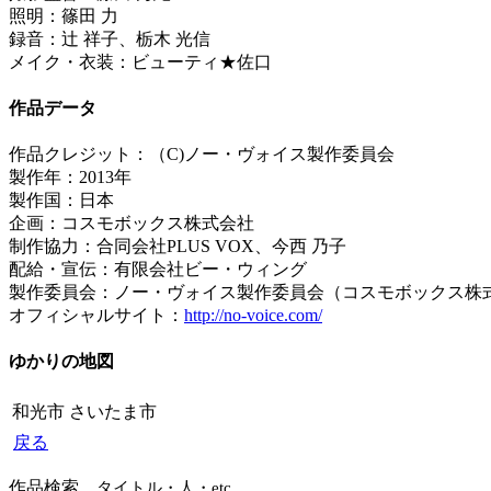
照明：篠田 力
録音：辻 祥子、栃木 光信
メイク・衣装：ビューティ★佐口
作品データ
作品クレジット：（C)ノー・ヴォイス製作委員会
製作年：2013年
製作国：日本
企画：コスモボックス株式会社
制作協力：合同会社PLUS VOX、今西 乃子
配給・宣伝：有限会社ビー・ウィング
製作委員会：ノー・ヴォイス製作委員会（コスモボックス株式会社、合
オフィシャルサイト：
http://no-voice.com/
ゆかりの地図
和光市
さいたま市
戻る
作品検索
タイトル・人・etc.