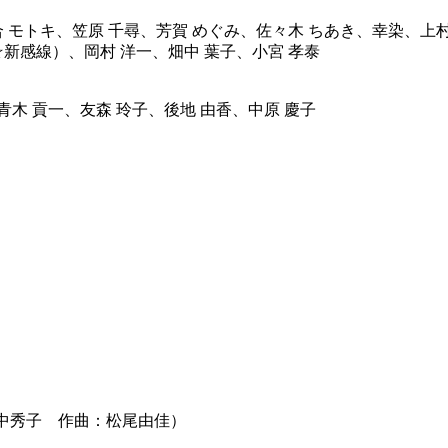
 モトキ、笠原 千尋、芳賀 めぐみ、佐々木 ちあき、幸染、上村
新感線）、岡村 洋一、畑中 葉子、小宮 孝泰
青木 貢一、友森 玲子、後地 由香、中原 慶子
田中秀子 作曲：松尾由佳）