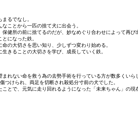
もまるでなし。
んなことから一匹の捨て犬に出会う。
。保健所の前に捨てるのだが、妙なめぐり合わせによって再び
ことになった鉄。
に命の大切さを思い知り、少しずつ変わり始める。
に生きることの大切さを学び、成長していく鉄。
望まれない命を救う為の去勢手術を行っている方が数多くいら
を傷つけられ、両足を切断され殺処分寸前の犬でした。
たことで、元気に走り回れるようになった「未来ちゃん」の現
。
。