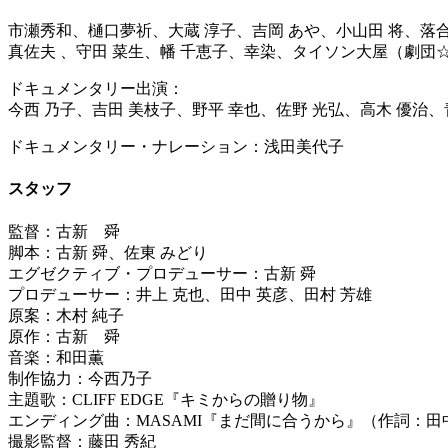
市瀬秀和、樋口夢祈、大蔵 淳子、吉岡 あや、小山田 将、落合
真佐夫 、守田 菜生、幡 千恵子、幸染、タイソン大屋（劇団☆
ドキュメンタリー出演：
今西 乃子、吉田 美枝子、野平 幸也、佐野 光弘、高木 優治、
ドキュメンタリー・ナレーション：浅田美代子
スタッフ
監督：古新 舜
脚本：古新 舜、佐東 みどり
エグゼクティブ・プロデューサー：古新 舜
プロデューサー：井上 克也、田中 英彦、田村 芳雄
原案：木村 純子
原作：古新 舜
音楽：和田薫
制作協力：今西乃子
主題歌：CLIFF EDGE『キミからの贈り物』
エンディング曲：MASAMI『まだ間に合うから』（作詞：
撮影監督：藤田 秀紀