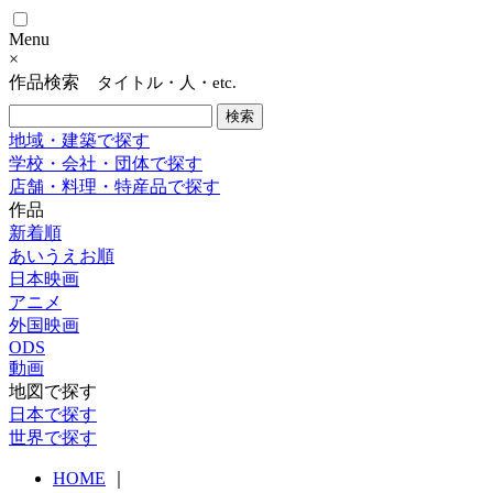
Menu
×
作品検索
タイトル・人・etc.
地域・建築で探す
学校・会社・団体で探す
店舗・料理・特産品で探す
作品
新着順
あいうえお順
日本映画
アニメ
外国映画
ODS
動画
地図で探す
日本で探す
世界で探す
HOME
｜