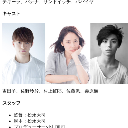
テキーラ、バナナ、サンドイッチ、パパイヤ
キャスト
吉田羊、佐野玲於、村上虹郎、佐藤魁、栗原類
スタッフ
監督：松永大司
脚本：松永大司
プロデューサー:小川真司