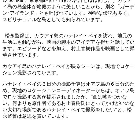
1,430.4k㎡、東京都区部・市部の合計とほぼ同じ。）カウア
イ島の島全体が箱庭のように美しいことから、別名「ガーデ
ン･アイランド」とも呼ばれています。神聖な伝説も多く、
スピリチュアルな島としても知られています。
松永監督は、カウアイ島のハナレイ・ベイを訪れ、地元の
生活にも触ながら、映画の脚本のアイデアを得たと話してい
ます。エピソードなどを加え、村上春樹作品を映画として昇
華させています。
カウアイ島のハナレイ・ベイが映るシーンは、現地でロケー
ション撮影されています。
ハナレイ・ベイの３日分の撮影予算はオアフ島の６日分のた
め、現地のロケーションコーディネーターからは、オアフ島
でロケ撮影する案が提示されましたが、”画は嘘をつかな
い。何よりも原作者である村上春樹氏にとってかけがいのな
い大切な場所であるハナレイ・ベイで撮影をしたい”と、松
永監督は意思を貫いています。