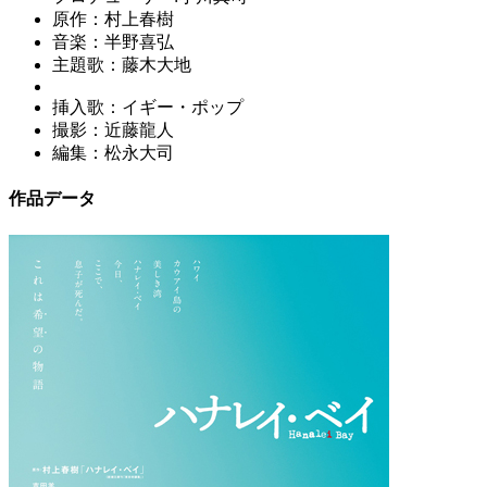
原作：村上春樹
音楽：半野喜弘
主題歌：藤木大地
挿入歌：イギー・ポップ
撮影：近藤龍人
編集：松永大司
作品データ