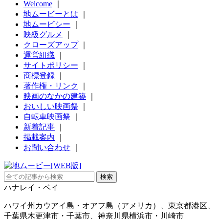
Welcome
｜
地ムービーとは
｜
地ムービシー
｜
映級グルメ
｜
クローズアップ
｜
運営組織
｜
サイトポリシー
｜
商標登録
｜
著作権・リンク
｜
映画のなかの建築
｜
おいしい映画祭
｜
自転車映画祭
｜
新着記事
｜
掲載案内
｜
お問い合わせ
｜
ハナレイ・ベイ
ハワイ州カウアイ島・オアフ島（アメリカ）、東京都港区、
千葉県木更津市・千葉市、神奈川県横浜市・川崎市