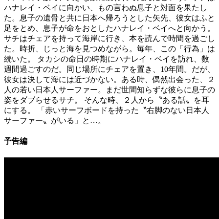
ハナレイ・ベイに向かい、もの言わぬ息子と対面を果たし
た。息子の遺骨と共に日本へ帰ろうとした矢先、彼女はふと
足をとめ、息子が命をおとしたハナレイ・ベイへと向かう。
サチはチェアを持って海岸に行き、本を読んで時間を過ごし
た。時折、じっと海を見つめながら。毎年、この「行為」は
続いた。 タカシの命日の時期にハナレイ・ベイを訪れ、数
週間過ごすのだ。同じ場所にチェアを置き、10年間。だが、
彼女は決して海には近づかない。ある時、偶然出会った、２
人の若い日本人サーファー。まだ世間知らずな彼らに息子の
姿をダブらせるサチ。 そんな時、２人から〝ある話〟を耳
にする。 「赤いサーフボードを持った〝右脚のない日本人
サーファー〟がいる」と…。
予告編