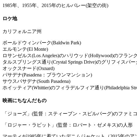
1985年、1955年、2015年のヒルバレー(架空の街)
ロケ地
カリフォルニア州
ボールドウィンパーク(Baldwin Park)
エルモンテ(El Monte)
ロサンゼルス(Los Angeles)のハリウッド(Hollywood)のフランク
タルスプリングス通り(Crystal Springs Drive)のグリフィスパ
オックスナード(Oxnard)
パサデナ(Pasadena：ブラウンマンション)
サウスパサデナ(South Pasadena)
ホイッティア(Whittier)のフィラデルフィア通り(Philadelphia St
映画にちなんだもの
「ジョーズ」(監督：スティーブン・スピルバーグ)のファミコンゲームソフト(
「ロジャー・ラビット」(監督：ロバート・ゼメキス)の人形
マーティが1985年に着ていたデニムジャケット（2015年