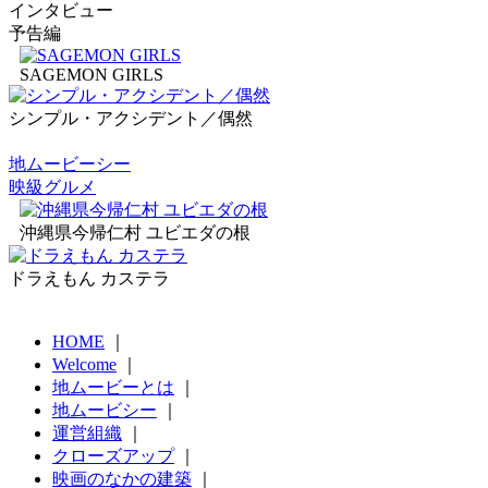
インタビュー
予告編
SAGEMON GIRLS
シンプル・アクシデント／偶然
地ムービーシー
映級グルメ
沖縄県今帰仁村 ユビエダの根
ドラえもん カステラ
HOME
｜
Welcome
｜
地ムービーとは
｜
地ムービシー
｜
運営組織
｜
クローズアップ
｜
映画のなかの建築
｜