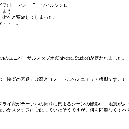
フ(トーマス・Ｆ・ウィルソン)。
しまう。
した街へと変貌してしまった。
か・・・。
のユニバーサルスタジオ(Universal Studios)が使われました。
の「快楽の宮殿」は高さ３メートルのミニチュア模型です。）
マクフライ家がテーブルの周りに集まるシーンの撮影中、地震があ
ないかスタッフは心配していたそうですが、何も問題なくすべ