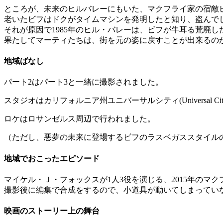
ところが、未来のヒルバレーにもいた、マクフライ家の宿敵ビ
老いたビフはドクがタイムマシンを発明したと知り、盗んで
それが原因で1985年のヒル・バレーは、ビフが牛耳る荒廃
果たしてマーティたちは、街を元の姿に戻すことが出来るの
地域ばなし
パート2はパート3と一緒に撮影されました。
スタジオはカリフォルニア州ユニバーサルシティ(Universal City)
ロケはロサンゼルス周辺で行われました。
（ただし、悪夢の未来に登場するビフのラスベガススタイル
地域でおこったエピソード
マイケル・Ｊ・フォックスが1人3役を演じる、2015年の
撮影後に編集で合成をするので、小道具が動いてしまってい
映画のストーリー上の舞台