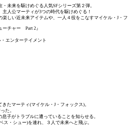
在・未来を駆けめぐる人気SFシリーズ第２弾。
、主人公マーティが3つの時代を駆けめぐる！
の楽しい近未来アイテムや、一人４役をこなすマイケル・J・
チャー Part 2』
サル・エンターテイメント
てきたマーティ(マイケル・J・フォックス)。
行った。
ィの息子がトラブルに遭っていることを知らせる。
ベス・シュー)を連れ、３人で未来へと飛ぶ。