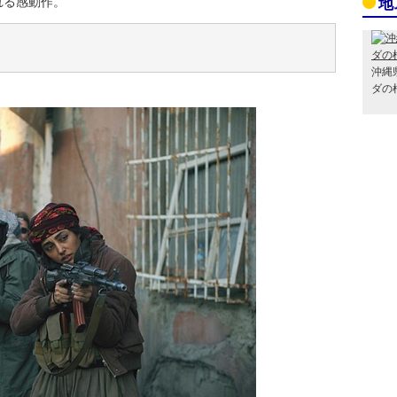
れる感動作。
地
沖縄
ダの