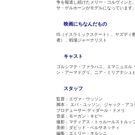
争を報道し続けたメリー・コルヴィンと
サ・ゲルホーンがモデルになっています
映画にちなんだもの
IS（イスラミックステート）、ヤズディ
者）、戦場ジャーナリスト
キャスト
ゴルシフテ・ファラハニ、エマニュエル
ン・アーマドグリ、ニア・ミリアナシュ
スタッフ
監督：エヴァ・ウッソン
脚本： エバ・ユッソン、ジャック・アコ
プロデューサー:ディダール・ドメリ
音楽：モーガン・キビー
撮影：マティアス・トゥルールストルッ
美術：ダビッド・ベルサネッティ
編集：エミリー・オルシニ