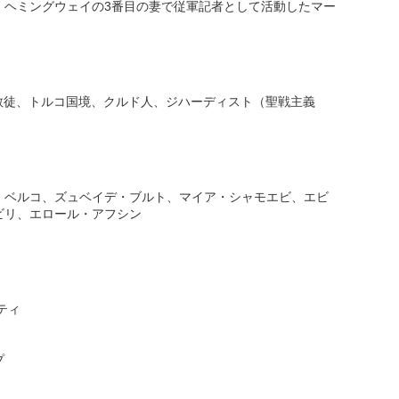
、ヘミングウェイの3番目の妻で従軍記者として活動したマー
。
教徒、トルコ国境、クルド人、ジハーディスト（聖戦主義
・ベルコ、ズュベイデ・ブルト、マイア・シャモエビ、エビ
ビリ、エロール・アフシン
ティ
プ