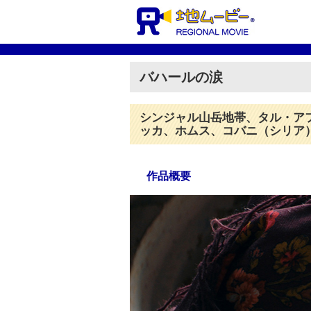
バハールの涙
シンジャル山岳地帯、タル・ア
ッカ、ホムス、コバニ（シリア
作品概要