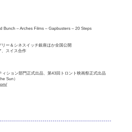
unch – Arches Films – Gapbusters – 20 Steps
カデリー＆シネスイッチ銀座ほか全国公開
ア、スイス合作
ティション部門正式出品、第43回トロント映画祭正式出品
 the Sun）
com/