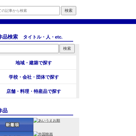
作品検索
タイトル・人・etc.
地域・建築で探す
学校・会社・団体で探す
店舗・料理・特産品で探す
作品