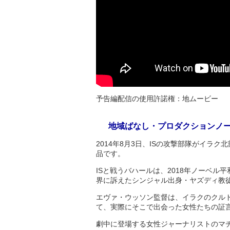
予告編配信の使用許諾権：地ムービー
地域ばなし・プロダクションノ
2014年8月3日、ISの攻撃部隊がイラ
品です。
ISと戦うバハールは、2018年ノーベ
界に訴えたシンジャル出身・ヤズディ教
エヴァ・ウッソン監督は、イラクのクル
て、実際にそこで出会った女性たちの証
劇中に登場する女性ジャーナリストのマチ