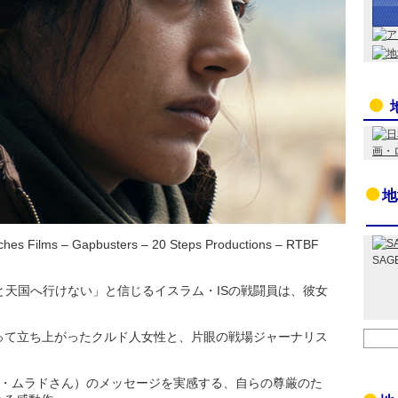
地
ches Films – Gapbusters – 20 Steps Productions – RTBF
SAG
れると天国へ行けない」と信じるイスラム・ISの戦闘員は、彼女
って立ち上がったクルド人女性と、片眼の戦場ジャーナリス
ィア・ムラドさん）のメッセージを実感する、自らの尊厳のた