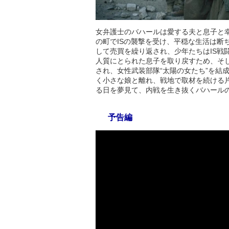
女弁護士のバハールは愛する夫と息子と
の町でISの襲撃を受け、平穏な生活は断
して売買を繰り返され、少年たちはIS戦
人質にとられた息子を取り戻すため、そ
され、女性武装部隊“太陽の女たち”を結
く小さな娘と離れ、戦地で取材を続ける
る日を夢見て、内戦を生き抜くバハール
予告編