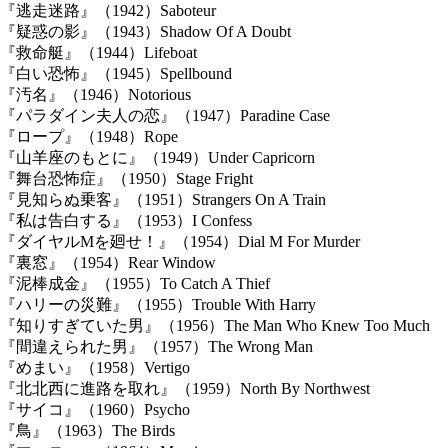
『逃走迷路』（1942）Saboteur
『疑惑の影』（1943）Shadow Of A Doubt
『救命艇』（1944）Lifeboat
『白い恐怖』（1945）Spellbound
『汚名』（1946）Notorious
『パラダイン夫人の恋』（1947）Paradine Case
『ロープ』（1948）Rope
『山羊座のもとに』（1949）Under Capricorn
『舞台恐怖症』（1950）Stage Fright
『見知らぬ乗客』（1951）Strangers On A Train
『私は告白する』（1953）I Confess
『ダイヤルMを廻せ！』（1954）Dial M For Murder
『裏窓』（1954）Rear Window
『泥棒成金』（1955）To Catch A Thief
『ハリーの災難』（1955）Trouble With Harry
『知りすぎていた男』（1956）The Man Who Knew Too Much
『間違えられた男』（1957）The Wrong Man
『めまい』（1958）Vertigo
『北北西に進路を取れ』（1959）North By Northwest
『サイコ』（1960）Psycho
『鳥』（1963）The Birds