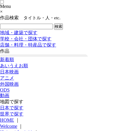
Menu
×
作品検索
タイトル・人・etc.
地域・建築で探す
学校・会社・団体で探す
店舗・料理・特産品で探す
作品
新着順
あいうえお順
日本映画
アニメ
外国映画
ODS
動画
地図で探す
日本で探す
世界で探す
HOME
｜
Welcome
｜