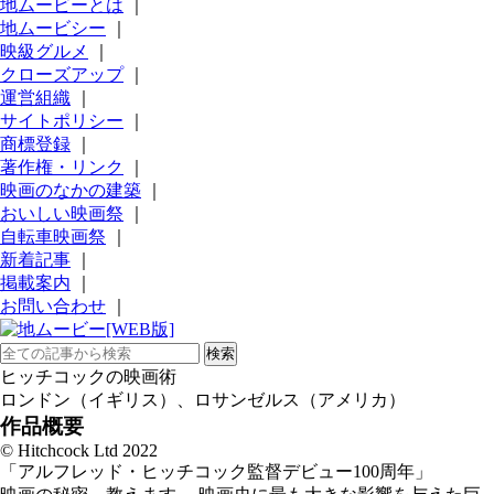
地ムービーとは
｜
地ムービシー
｜
映級グルメ
｜
クローズアップ
｜
運営組織
｜
サイトポリシー
｜
商標登録
｜
著作権・リンク
｜
映画のなかの建築
｜
おいしい映画祭
｜
自転車映画祭
｜
新着記事
｜
掲載案内
｜
お問い合わせ
｜
ヒッチコックの映画術
ロンドン（イギリス）、ロサンゼルス（アメリカ）
作品概要
© Hitchcock Ltd 2022
「アルフレッド・ヒッチコック監督デビュー100周年」