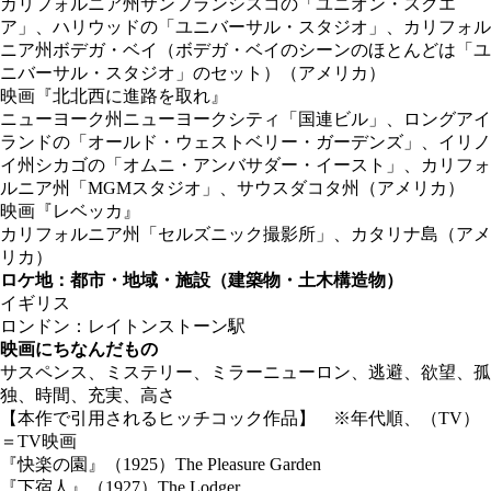
カリフォルニア州サンフランシスコの「ユニオン・スクエ
ア」、ハリウッドの「ユニバーサル・スタジオ」、カリフォル
ニア州ボデガ・ベイ（ボデガ・ベイのシーンのほとんどは「ユ
ニバーサル・スタジオ」のセット）（アメリカ）
映画『北北西に進路を取れ』
ニューヨーク州ニューヨークシティ「国連ビル」、ロングアイ
ランドの「オールド・ウェストベリー・ガーデンズ」、イリノ
イ州シカゴの「オムニ・アンバサダー・イースト」、カリフォ
ルニア州「MGMスタジオ」、サウスダコタ州（アメリカ）
映画『レベッカ』
カリフォルニア州「セルズニック撮影所」、カタリナ島（アメ
リカ）
ロケ地：都市・地域・施設（建築物・土木構造物）
イギリス
ロンドン：レイトンストーン駅
映画にちなんだもの
サスペンス、ミステリー、ミラーニューロン、逃避、欲望、孤
独、時間、充実、高さ
【本作で引用されるヒッチコック作品】 ※年代順、（TV）
＝TV映画
『快楽の園』（1925）The Pleasure Garden
『下宿人』（1927）The Lodger