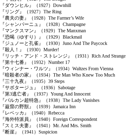
『ダウンヒル』（1927）Downhill
『リング』（1927）The Ring
『農夫の妻』（1928）The Farmer’s Wife
『シャンパーニュ』（1928）Champagne
『マンクスマン』（1929）The Manxman
『恐喝（ゆすり）』（1929）Blackmail
『ジュノーと孔雀』（1930）Juno And The Paycock
『殺人！』（1930）Murder!
『リッチ・アンド・ストレンジ』（1931）Rich And Strange
『第十七番』（1932）Number 17
『ウィンナー・ワルツ』（1934）Waltzes From Vienna
『暗殺者の家』（1934）The Man Who Knew Too Much
『三十九夜』（1935）39 Steps
『サボタージュ』（1936）Sabotage
『第3逃亡者』（1937）Young And Innocent
『バルカン超特急』（1938）The Lady Vanishes
『巌窟の野獣』（1939）Jamaica Inn
『レベッカ』（1940）Rebecca
『海外特派員』（1940）Foreign Correspondent
『スミス夫妻』（1941）Mr. And Mrs. Smith
『断崖』（1941）Suspicion