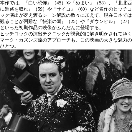
本作では、『白い恐怖』（45）や『めまい』（58）、『北北西
に進路を取れ』（59）や『サイコ』（60）など名作のヒッチコ
ック演出が冴え渡るシーン解説の数々に加えて、現在日本では
観ることが困難な『快楽の園』（25）や『ダウンヒル』（27）
といった初期作品の映像がふんだんに登場する。
ヒッチコックの演出テクニックが視覚的に解き明かされてゆく
マーク・カズンズ流のアプローチも、この映画の大きな魅力の
ひとつ。