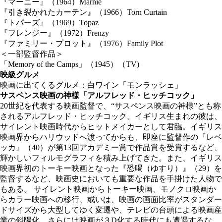
『マーニー』（1964）Marnie
『引き裂かれたカーテン』（1966）Torn Curtain
『トパーズ』（1969）Topaz
『フレンジー』（1972）Frenzy
『ファミリー・プロット』（1976）Family Plot
＜一部監督作品＞
「Memory of the Camps」（1945）（TV)
映級グルメ
映画に出てくるグルメ：白ワイン「モンラッシェ」
サスペンス映画の神様「アルフレッド・ヒッチコック」
20世紀を代表する映画監督で、“サスペンス映画の神様”とも称
されるアルフレッド・ヒッチコック。イギリス生まれの彼は、
サイレント映画時代からヒットメイカーとして君臨。イギリス
映画界からハリウッドへ渡ってからも、即座に監督作の『レベ
ッカ』（40）が第13回アカデミー賞で作品賞を受賞するなど、
輝かしいフィルモグラフィを積み上げてきた。また、イギリス
映画界初のトーキー映画となった『恐喝（ゆすり）』（29）を
監督するなど、映画史においても重要な作品を手掛けた人物で
もある。 サイレント映画からトーキー映画、モノクロ映画か
らカラー映画への移行、或いは、映画の画面比率がスタンダー
ドサイズから大型してゆく変遷や、テレビの台頭による映画産
業の斜陽化。さらには映画が３D化する時代にも遭遇するな