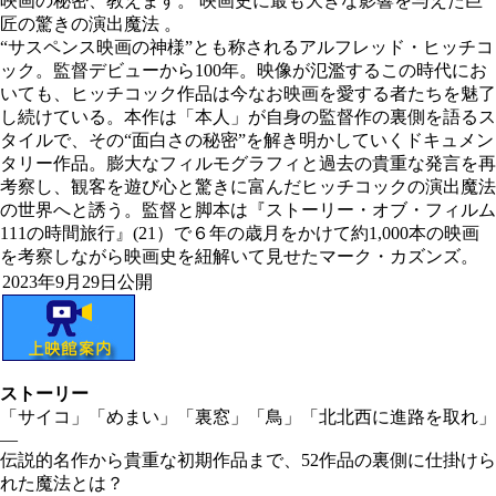
映画の秘密、教えます。 映画史に最も大きな影響を与えた巨
匠の驚きの演出魔法 。
“サスペンス映画の神様”とも称されるアルフレッド・ヒッチコ
ック。監督デビューから100年。映像が氾濫するこの時代にお
いても、ヒッチコック作品は今なお映画を愛する者たちを魅了
し続けている。本作は「本人」が自身の監督作の裏側を語るス
タイルで、その“面白さの秘密”を解き明かしていくドキュメン
タリー作品。膨大なフィルモグラフィと過去の貴重な発言を再
考察し、観客を遊び心と驚きに富んだヒッチコックの演出魔法
の世界へと誘う。監督と脚本は『ストーリー・オブ・フィルム
111の時間旅行』(21）で６年の歳月をかけて約1,000本の映画
を考察しながら映画史を紐解いて見せたマーク・カズンズ。
2023年9月29日公開
ストーリー
「サイコ」「めまい」「裏窓」「鳥」「北北西に進路を取れ」
―
伝説的名作から貴重な初期作品まで、52作品の裏側に仕掛けら
れた魔法とは？