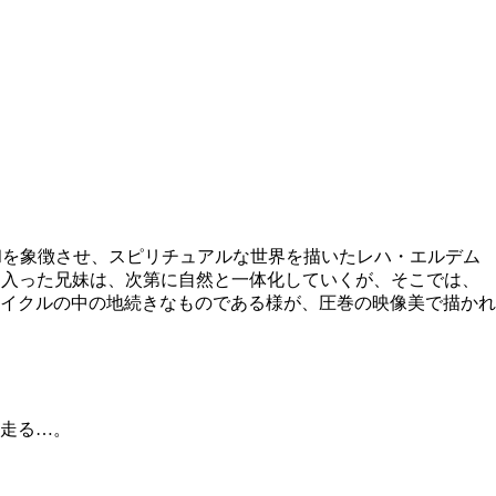
和を象徴させ、スピリチュアルな世界を描いたレハ・エルデム
森に入った兄妹は、次第に自然と一体化していくが、そこでは、
イクルの中の地続きなものである様が、圧巻の映像美で描かれ
走る…。