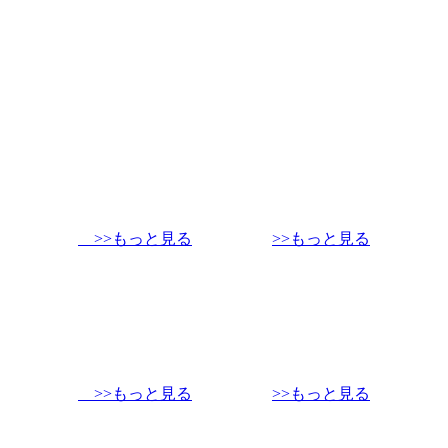
>>もっと見る
>>もっと見る
>>もっと見る
>>もっと見る