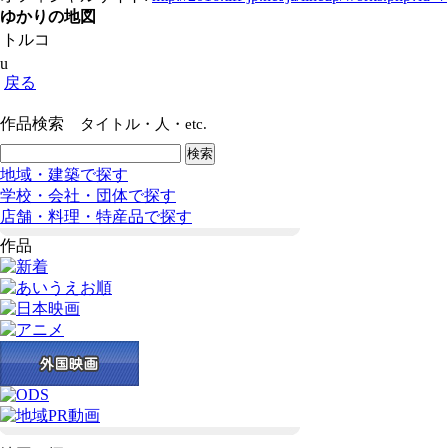
ゆかりの地図
トルコ
u
戻る
作品検索
タイトル・人・etc.
地域・建築で探す
学校・会社・団体で探す
店舗・料理・特産品で探す
作品