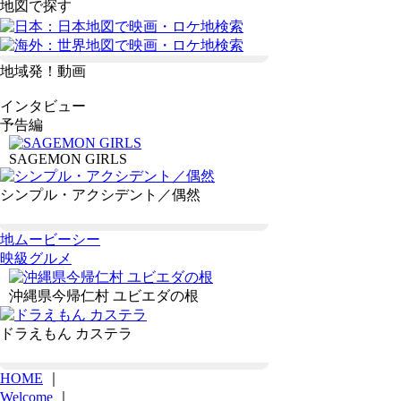
地図で探す
地域発！動画
インタビュー
予告編
SAGEMON GIRLS
シンプル・アクシデント／偶然
地ムービーシー
映級グルメ
沖縄県今帰仁村 ユビエダの根
ドラえもん カステラ
HOME
｜
Welcome
｜