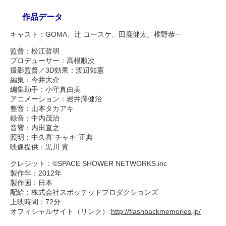
作品データ
キャスト：GOMA、辻 コースケ、田鹿健太、椎野恭一
監督：松江哲明
プロデューサー：高根順次
撮影監督／3D効果：渡辺知憲
編集：今井大介
編集助手：小守真由美
アニメーション：岩井澤健治
整音：山本タカアキ
録音：中内茂治
音響：内田直之
照明：中久喜“チャキ”正典
映像提供：黒川 貴
クレジット：©SPACE SHOWER NETWORKS.inc
製作年：2012年
製作国：日本
配給：株式会社スポッテッドプロダクションズ
上映時間：72分
オフィシャルサイト（リンク）:
http://flashbackmemories.jp/