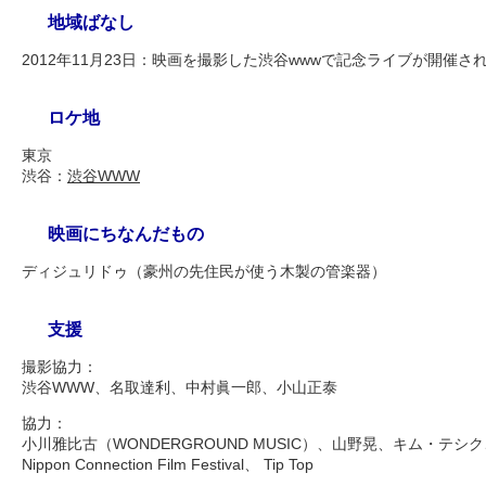
地域ばなし
2012年11月23日：映画を撮影した渋谷wwwで記念ライブが開催さ
ロケ地
東京
渋谷：
渋谷WWW
映画にちなんだもの
ディジュリドゥ（豪州の先住民が使う木製の管楽器）
支援
撮影協力：
渋谷WWW、名取達利、中村眞一郎、小山正泰
協力：
小川雅比古（WONDERGROUND MUSIC）、山野晃、キム・テ
Nippon Connection Film Festival、 Tip Top