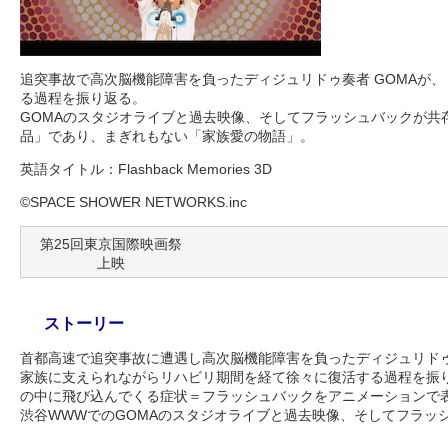
追突事故で高次脳機能障害を負ったディジュリドゥ奏者 GOMAが
る過程を振り返る。
GOMAのスタジオライブと過去映像、そしてフラッシュバックが共存
品」であり、まぎれもない「家族愛の物語」。
英語タイトル：Flashback Memories 3D
©SPACE SHOWER NETWORKS.inc
第25回東京国際映画祭
上映
ストーリー
首都高速で追突事故に遭遇し高次脳機能障害を負ったディジュリドゥ
家族に支えられながらリハビリ期間を経て徐々に復活する過程を振
の中に飛び込んでくる症状＝フラッシュバックをアニメーションで
渋谷WWWでのGOMAのスタジオライブと過去映像、そしてフラッ