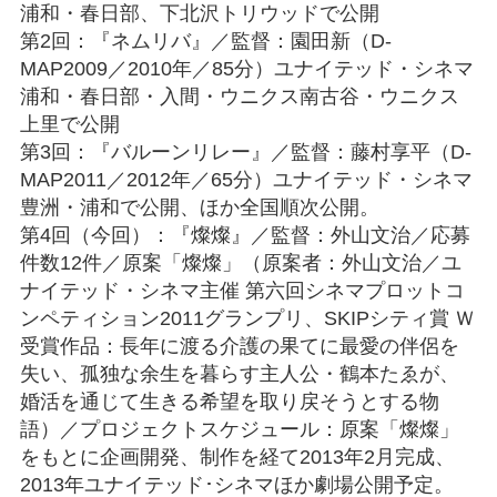
浦和・春日部、下北沢トリウッドで公開
第2回：『ネムリバ』／監督：園田新（D-
MAP2009／2010年／85分）ユナイテッド・シネマ
浦和・春日部・入間・ウニクス南古谷・ウニクス
上里で公開
第3回：『バルーンリレー』／監督：藤村享平（D-
MAP2011／2012年／65分）ユナイテッド・シネマ
豊洲・浦和で公開、ほか全国順次公開。
第4回（今回）：『燦燦』／監督：外山文治／応募
件数12件／原案「燦燦」（原案者：外山文治／ユ
ナイテッド・シネマ主催 第六回シネマプロットコ
ンペティション2011グランプリ、SKIPシティ賞 Ｗ
受賞作品：長年に渡る介護の果てに最愛の伴侶を
失い、孤独な余生を暮らす主人公・鶴本たゑが、
婚活を通じて生きる希望を取り戻そうとする物
語）／プロジェクトスケジュール：原案「燦燦」
をもとに企画開発、制作を経て2013年2月完成、
2013年ユナイテッド･シネマほか劇場公開予定。