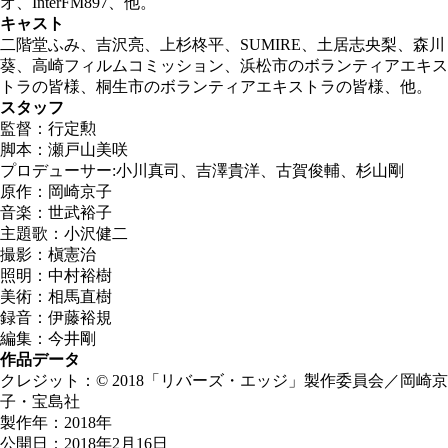
オ、InterFM897、他。
キャスト
二階堂ふみ、吉沢亮、上杉柊平、SUMIRE、土居志央梨、森川
葵、高崎フィルムコミッション、浜松市のボランティアエキス
トラの皆様、桐生市のボランティアエキストラの皆様、他。
スタッフ
監督：行定勲
脚本：瀬戸山美咲
プロデューサー:小川真司、吉澤貴洋、古賀俊輔、杉山剛
原作：岡崎京子
音楽：世武裕子
主題歌：小沢健二
撮影：槇憲治
照明：中村裕樹
美術：相馬直樹
録音：伊藤裕規
編集：今井剛
作品データ
クレジット：© 2018「リバーズ・エッジ」製作委員会／岡崎京
子・宝島社
製作年：2018年
公開日：2018年2月16日