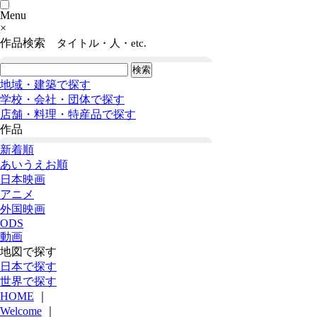
Menu
×
作品検索
タイトル・人・etc.
地域・建築で探す
学校・会社・団体で探す
店舗・料理・特産品で探す
作品
新着順
あいうえお順
日本映画
アニメ
外国映画
ODS
動画
地図で探す
日本で探す
世界で探す
HOME
｜
Welcome
｜