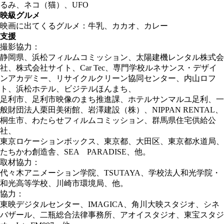
るみ、ネコ（猫）、UFO
映級グルメ
映画に出てくるグルメ：牛乳、カカオ、カレー
支援
撮影協力：
静岡県、浜松フィルムコミッション、太陽建機レンタル株式会
社、株式会社サイト、Car Tec、専門学校ルネサンス・デザイ
ンアカデミー、リサイクルクリーン協同センター、内山ロフ
ト、浜松ホテル、ビジテルほんまち、
足利市、足利市映像のまち推進課、ホテルサンマルユ足利、一
般財団法人栗田美術館、岩澤建設（株）、NIPPAN RENTAL、
桐生市、わたらせフィルムコミッション、群馬県住宅供給公
社、
東京ロケーションボックス、東京都、大田区、東京都水道局、
たちかわ創造舎、SEA PARADISE、他。
取材協力：
代々木アニメーション学院、TSUTAYA、学校法人和光学院・
和光高等学校、川崎市環境局、他。
協力：
東映デジタルセンター、IMAGICA、角川大映スタジオ、シネ
バザール、二瓶総合法律事務所、アオイスタジオ、東宝スタジ