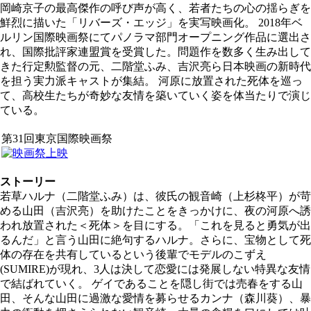
岡崎京子の最高傑作の呼び声が高く、若者たちの心の揺らぎを
鮮烈に描いた「リバーズ・エッジ」を実写映画化。 2018年ベ
ルリン国際映画祭にてパノラマ部門オープニング作品に選出さ
れ、国際批評家連盟賞を受賞した。問題作を数多く生み出して
きた行定勲監督の元、二階堂ふみ、吉沢亮ら日本映画の新時代
を担う実力派キャストが集結。 河原に放置された死体を巡っ
て、高校生たちが奇妙な友情を築いていく姿を体当たりで演じ
ている。
第31回東京国際映画祭
ストーリー
若草ハルナ（二階堂ふみ）は、彼氏の観音崎（上杉柊平）が苛
める山田（吉沢亮）を助けたことをきっかけに、夜の河原へ誘
われ放置された＜死体＞を目にする。「これを見ると勇気が出
るんだ」と言う山田に絶句するハルナ。さらに、宝物として死
体の存在を共有しているという後輩でモデルのこずえ
(SUMIRE)が現れ、3人は決して恋愛には発展しない特異な友情
で結ばれていく。 ゲイであることを隠し街では売春をする山
田、そんな山田に過激な愛情を募らせるカンナ（森川葵）、暴