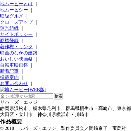
地ムービーとは
｜
地ムービシー
｜
映級グルメ
｜
クローズアップ
｜
運営組織
｜
サイトポリシー
｜
商標登録
｜
著作権・リンク
｜
映画のなかの建築
｜
おいしい映画祭
｜
自転車映画祭
｜
新着記事
｜
掲載案内
｜
お問い合わせ
｜
リバーズ・エッジ
静岡県浜松市、栃木県足利市、群馬県桐生市・高崎市、東京都
大田区・立川市、神奈川県横浜市・川崎市
作品概要
© 2018「リバーズ・エッジ」製作委員会／岡崎京子・宝島社