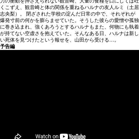
力の衝動を押さえられない観音崎、大量の食糧を口にしては吐
くこずえ、観音崎と体の関係を重ねるハルナの友人ルミ（土居
志央梨）。 閉ざされた学校の淀んだ日常の中で、それぞれが
爆発寸前の何かを膨らませていた。そうした彼らの愛憎や孤独
に巻き込まれ、強くあろうとするハルナもまた、何物にも執着
が持てない空虚さを抱えていた。そんなある日、ハルナは新し
い死体を見つけたという報せを、山田から受ける…。
予告編