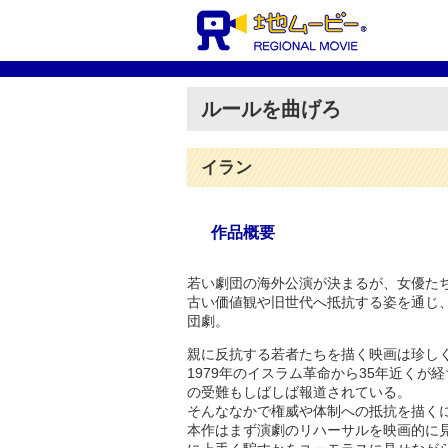
ルールを曲げろ
イラン
作品概要
若い劇団の海外公演が決まるが、女優た
古い価値観や旧世代へ抵抗する姿を通じ
団劇。
親に反抗する若者たちを描く映画は珍し
1979年のイスラム革命から35年近く
の受難もしばしば報道されている。
そんななかで権威や体制への抵抗を描く
本作はまず演劇のリハーサルを映画的に