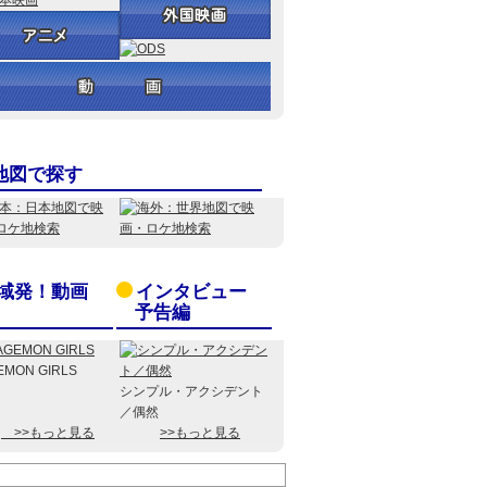
地図で探す
域発！動画
インタビュー
予告編
EMON GIRLS
シンプル・アクシデント
／偶然
>>もっと見る
>>もっと見る