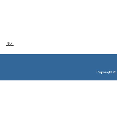
戻る
Copyright ©