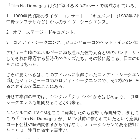
『Film No Damage』は次に挙げる 3つのパートで構成されている。
1：1980年代初期のライヴ・コンサート・ドキュメント（1983年 3月「Rock & 
中野サンプラザなど）からのライヴ・シークエンス。
2：オフ・ステージ・ドキュメント。
3：コメディ・シークエンス（ジョンとヨーコのベッド・インのパ
デビュー当時のエネルギーに満ち溢れた佐野元春と彼のバンド、ザ
してそれに呼応する新時代のキッズたち。その後に起こる、日本のロ
そこにはあった。
さらに驚くべきは、このフィルムに収録されたコメディ・シークエ
成したジョンとヨーコのパロディ・シークエンスで、その後の MT
るスタイルが既にここにある。
併せて本作の中では、シングル「グッドバイからはじめよう」（1983
シークエンスも垣間見ることが出来る。
シングル曲の TV CMをここに発案したのも佐野元春自身で、彼 
この『 Film No Damage』が、 MTV以前に作られていたとい
コード会社や映画関係者からではなく、ミュージシャンである佐野
たことは、注目に値する事実だ。