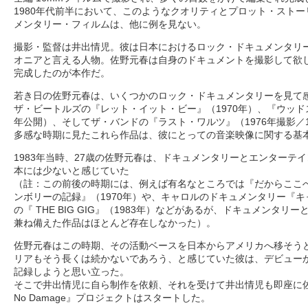
1980年代前半において、このようなクオリティとプロット・スト
メンタリー・フィルムは、他に例を見ない。
撮影・監督は井出情児。彼は日本におけるロック・ドキュメンタリ
オニアと言える人物。佐野元春は自身のドキュメントを撮影して欲
完成したのが本作だ。
若き日の佐野元春は、いくつかのロック・ドキュメンタリーを見て
ザ・ビートルズの『レット・イット・ビー』（1970年）、『ウッドスト
年公開）、そしてザ・バンドの『ラスト・ワルツ』（1976年撮影／1
多感な時期に見たこれら作品は、彼にとっての音楽映像に関する基
1983年当時、27歳の佐野元春は、ドキュメンタリーとエンターテ
本には少ないと感じていた
（註：この前後の時期には、例えば有名なところでは『だからここへ来
ンボリーの記録』（1970年）や、キャロルのドキュメンタリー『キ
の『 THE BIG GIG』（1983年）などがあるが、ドキュメンタ
兼ね備えた作品はほとんど存在しなかった）。
佐野元春はこの時期、その活動ベースを日本からアメリカへ移そう
リアもそう長くは続かないであろう、と感じていた彼は、デビューか
記録しようと思い立った。
そこで井出情児に自ら制作を依頼、それを受けて井出情児も即座に佐
No Damage』プロジェクトはスタートした。