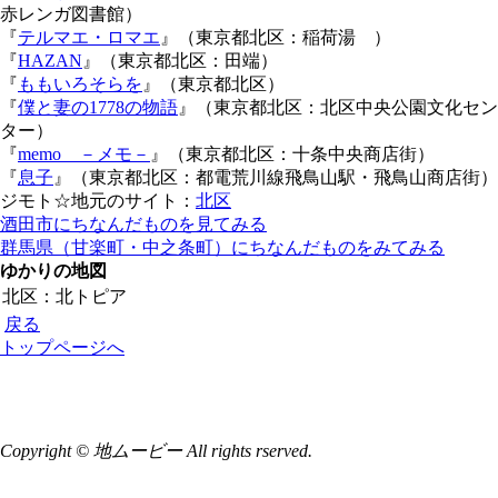
赤レンガ図書館）
『
テルマエ・ロマエ
』（東京都北区：稲荷湯 ）
『
HAZAN
』（東京都北区：田端）
『
ももいろそらを
』（東京都北区）
『
僕と妻の1778の物語
』（東京都北区：北区中央公園文化セン
ター）
『
memo －メモ－
』（東京都北区：十条中央商店街）
『
息子
』（東京都北区：都電荒川線飛鳥山駅・飛鳥山商店街）
ジモト☆地元のサイト：
北区
酒田市にちなんだものを見てみる
群馬県（甘楽町・中之条町）にちなんだものをみてみる
ゆかりの地図
北区：北トピア
戻る
トップページへ
Copyright © 地ムービー All rights rserved.