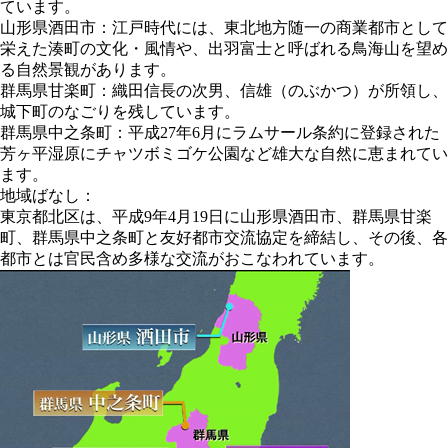
ています。
山形県酒田市：江戸時代には、東北地方随一の商業都市として
栄えた湊町の文化・風情や、出羽富士と呼ばれる鳥海山を望め
る自然景観があります。
群馬県甘楽町：織田信長の次男、信雄（のぶかつ）が所領し、
城下町のなごりを残しています。
群馬県中之条町：平成27年6月にラムサール条約に登録された
芳ヶ平湿原にチャツボミゴケ公園など雄大な自然に恵まれてい
ます。
地域ばなし：
東京都北区は、平成9年4月19日に山形県酒田市、群馬県甘楽
町、群馬県中之条町と友好都市交流協定を締結し、その後、各
都市とは官民含め多様な交流がおこなわれています。