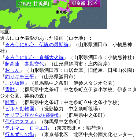
地図
過去にロケ撮影のあった映画（ロケ地）：
『
るろうに剣心 伝説の最期編
』（山形県酒田市：小物忌神
社）
『
るろうに剣心 京都大火編
』（山形県酒田市：小物忌神社）
『
超高速！参勤交代
』（山形県鶴岡市：庄内海岸）
『
おしん
』（山形県酒田市：山居倉庫、旧鐙屋、日和山公園）
『
釣りキチ三平
』（山形県酒田市）
『
この坂道
』（群馬県中之条町：伊参スタジオ公園）
『
震動
』（群馬県中之条町：中之条町立伊参小学校、伊参スタ
ジオ公園、芸術の森）
『
雑音
』（群馬県中之条町：中之条町立中之条小学校）
『
ビルと動物園
』（撮影協力：中之条町役場）
『
オリヲン座からの招待状
』（群馬県中之条町）
『
代行のススメ
』（群馬県中之条町）
『
テルマエ・ロマエII
』（東京都北区：稲荷湯）
『
行きずりの街
』（東京都北区：北区中央公園文化センター、