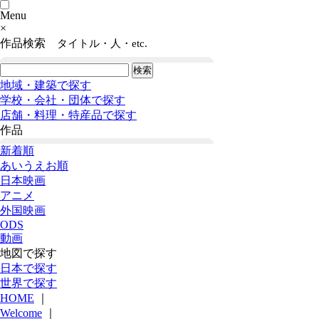
Menu
×
作品検索
タイトル・人・etc.
地域・建築で探す
学校・会社・団体で探す
店舗・料理・特産品で探す
作品
新着順
あいうえお順
日本映画
アニメ
外国映画
ODS
動画
地図で探す
日本で探す
世界で探す
HOME
｜
Welcome
｜