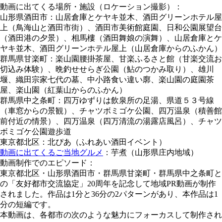
動画に出てくる場所・施設（ロケーション撮影）：
山形県酒田市：山居倉庫とケヤキ並木、酒田グリーンホテル屋
上（鳥海山と酒田市街）、酒田市美術館庭園、日和公園展望台
（酒田港の夕景）、相馬樓（酒田舞娘の演舞）、山居倉庫とケ
ヤキ並木、酒田グリーンホテル屋上（山居倉庫からのふかん）
群馬県甘楽町：楽山園腰掛茶屋、甘楽ふるさと館（甘楽交流お
切込み体験）、晩釣せせらぎ公園（鮎のつかみ取り）、雄川
堰、織田宗家七代の墓、中小路食い違い廓、楽山園の庭園茶
屋、楽山園（紅葉山からのふかん）
群馬県中之条町：四万ゆずりは飲泉所の足湯、県道５３号線
（車窓からの景観）、チャツボミゴケ公園、四万温泉（積善館
前付近の情景）、四万温泉（四万清流の湯露店風呂）、チャツ
ボミゴケ公園遊歩道
東京都北区：北ぴあ（ふれあい酒田イベント）
動画に出てくるご当地グルメ
：芋煮（山形県庄内地域）
動画制作でのエピソード：
東京都北区・山形県酒田市・群馬県甘楽町・群馬県中之条町と
の「友好都市交流協定」20周年を記念して地域PR動画が制作
されました。作品は1分と36分の2パターンがあり、本作品は1
分の短編です。
本動画は、各都市の次のような魅力にフォーカスして制作され