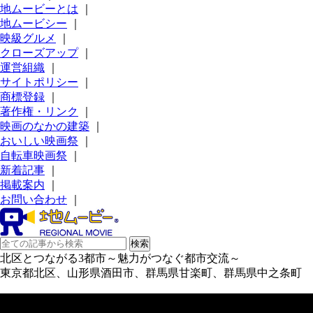
地ムービーとは
｜
地ムービシー
｜
映級グルメ
｜
クローズアップ
｜
運営組織
｜
サイトポリシー
｜
商標登録
｜
著作権・リンク
｜
映画のなかの建築
｜
おいしい映画祭
｜
自転車映画祭
｜
新着記事
｜
掲載案内
｜
お問い合わせ
｜
北区とつながる3都市～魅力がつなぐ都市交流～
東京都北区、山形県酒田市、群馬県甘楽町、群馬県中之条町