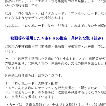
作品の上映」、３）「エキストラ募集情報の相互発信」、４）「北
ジへの情報掲載」です。
なお、「ロケ地カード」は「ダムカード」「マンホールカード」な
たくなるようなデザインが検討されます。
ちなみに、「ロケ地カード」制作・配布は、これまでにない全国初
映画等を活用した４市ＰＲの推進（具体的な取り組み）
北関東の中核都市４市（前橋市・高崎市・宇都宮市・水戸市）では
います。
そこで、映画等を活用した各市のPRを推進することで、市民等が各
の増加を図り、北関東４市の一体感を高め、文化の振興を図るとと
ていきます。
具体的は取り組みは、以下の４点です。
１）「ロケ地カード」の制作・配布
・４市にある多数のロケーションを観光資源として活かすため、「
ド」「歴まちカード」等を参考に、収集欲を刺激するようなロケ地
し、交流人口を獲得していきます。
・カードは、各市３種類ずつ、全体で１２種類とし、サイズや紙質