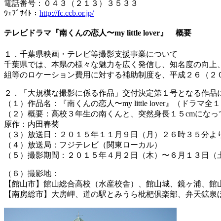
電話番号：０４３（２１３）３５３３
ｳｪﾌﾞｻｲﾄ：
http://fc.ccb.or.jp/
テレビドラマ『南くんの恋人〜my little lover』 概要
１．千葉県映画・テレビ等撮影支援事業について
千葉県では、本県の様々な魅力を広く発信し、知名度の向上
組等のロケーション費用に対する補助制度を、平成２６（２
２．「大規模な撮影に係る作品」交付決定第１号となる作品
（１）作品名：『南くんの恋人〜my little lover』（ドラマ全
（２）概要：高校３年生の南くんと、突然身長１５cmにな
原作：内田春菊
（３）放送日：２０１５年１１月９日（月）２６時３５分よ
（４）放送局：フジテレビ（関東ローカル）
（５）撮影期間：２０１５年４月２日（木）〜６月１３日（
（６）撮影地：
【館山市】館山総合高校（水産校舎）、館山城、鏡ヶ浦、館
【南房総市】大房岬、道の駅とみうら枇杷倶楽部、弁天鉱泉