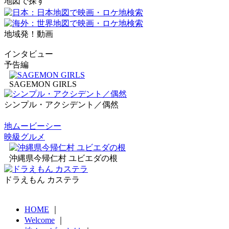
地図で探す
地域発！動画
インタビュー
予告編
SAGEMON GIRLS
シンプル・アクシデント／偶然
地ムービーシー
映級グルメ
沖縄県今帰仁村 ユビエダの根
ドラえもん カステラ
HOME
｜
Welcome
｜