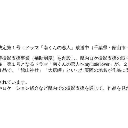
決定第１号：ドラマ「南くんの恋人」放送中（千葉県・館山市
等撮影支援事業（補助制度）を創設し、県内ロケ撮影支援の取
１号となるドラマ「南くんの恋人〜my little lover」
作品で、「館山神社」「大房岬」といった実際の地名が作品に
されています。
やロケーション紹介など県内での撮影支援を通じて、作品を見