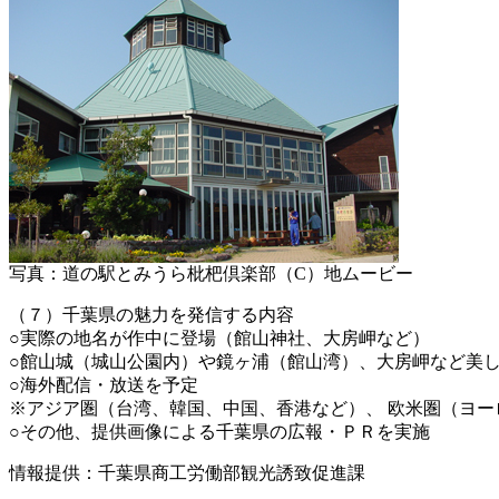
写真：道の駅とみうら枇杷倶楽部（C）地ムービー
（７）千葉県の魅力を発信する内容
○実際の地名が作中に登場（館山神社、大房岬など）
○館山城（城山公園内）や鏡ヶ浦（館山湾）、大房岬など美
○海外配信・放送を予定
※アジア圏（台湾、韓国、中国、香港など）、 欧米圏（ヨ
○その他、提供画像による千葉県の広報・ＰＲを実施
情報提供：千葉県商工労働部観光誘致促進課