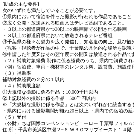
[助成の主な要件]
次のいずれも満たしていることが必要です。
①県内において宿泊を伴った撮影が行われる作品であること
②広く公開・放送される映画又はテレビ番組であること。
・３以上の都道府県かつ30以上の映画館で公開される映画
・３以上の都道府県において放送されるテレビ番組
③千葉県の様々な魅力を広く発信し、知名度の向上、及び観
（観客・視聴者が作品の中で、千葉県の具体的な場所を認識
④申請した年度又はその翌年度に公開又は放送される作品で
（２）補助対象経費 制作に係る経費のうち、県内で消費され
（例）宿泊費、車両・機材等のレンタル料、設営費、施設使
（３）補助率
補助対象経費の２分の１以内
（４）補助限度額
①大規模な撮影に係る作品 ：10,000千円以内
②上記以外の撮影に係る作品：500千円以内
※「大規模な撮影に係る作品」とは次のいずれかに該当する
・県内における撮影期間が概ね20日以上 ・県内での宿泊の延
（５）受付
（公財）ちば国際コンベンションビューロー 千葉県フィルム
住 所：千葉市美浜区中瀬２−６ ＷＢＧマリブイースト１４階