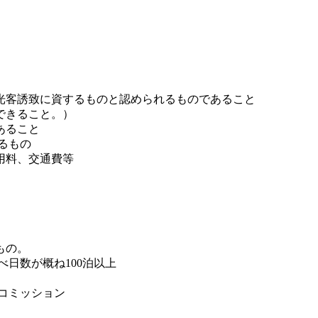
光客誘致に資するものと認められるものであること
できること。）
あること
るもの
用料、交通費等
もの。
べ日数が概ね100泊以上
コミッション