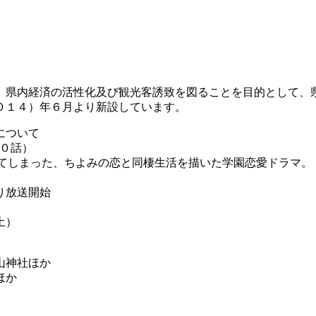
、県内経済の活性化及び観光客誘致を図ることを目的として、
０１４）年６月より新設しています。
について
１０話）
ってしまった、ちよみの恋と同棲生活を描いた学園恋愛ドラマ。
り放送開始
土）
山神社ほか
ほか