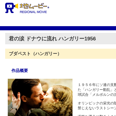
君の涙 ドナウに流れ ハンガリー1956
ブダペスト（ハンガリー）
作品概要
１９５６年にソ連の支
た「ハンガリー動乱」
球試合「メルボルンの
オリンピックの栄光の
禁じえないラストシー