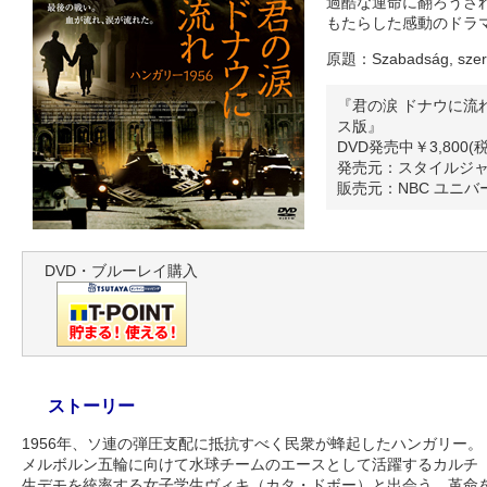
過酷な運命に翻ろうさ
もたらした感動のドラ
原題：Szabadság, szer
『君の涙 ドナウに流れ
ス版』
DVD発売中￥3,800(
発売元：スタイルジ
販売元：NBC ユニ
DVD・ブルーレイ購入
ストーリー
1956年、ソ連の弾圧支配に抵抗すべく民衆が蜂起したハンガリー。
メルボルン五輪に向けて水球チームのエースとして活躍するカルチ
作権・リンク
｜
映画のなかの建築
｜
おいしい
生デモを統率する女子学生ヴィキ（カタ・ドボー）と出会う。革命