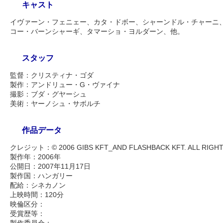
キャスト
イヴァーン・フェニェー、カタ・ドボー、シャーンドル・チャーニ
コー・バーンシャーギ、タマーショ・ヨルダーン、他。
スタッフ
監督：クリスティナ・ゴダ
製作：アンドリュー・G・ヴァイナ
撮影：ブダ・グヤーシュ
美術：ヤーノシュ・サボルチ
作品データ
クレジット：© 2006 GIBS KFT_AND FLASHBACK KFT. ALL RIGHT
製作年：2006年
公開日：2007年11月17日
製作国：ハンガリー
配給：シネカノン
上映時間：120分
映倫区分：
受賞歴等：