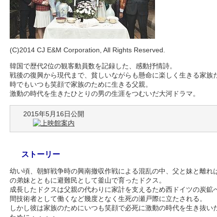
(C)2014 CJ E&M Corporation, All Rights Reserved.
韓国で歴代2位の観客動員数を記録した、感動抒情詩。
戦後の復興から現代まで、貧しいながらも懸命に楽しく生きる家族
時でもいつも笑顔で家族のために生きる父親。
激動の時代を生きたひとりの男の生涯をつむいだ大河ドラマ。
2015年5月16日公開
ストーリー
幼い頃、朝鮮戦争時の興南撤収作戦による混乱の中、父と妹と離れ
の弟妹とともに避難民として釜山で育ったドクス。
成長したドクスは父親の代わりに家計を支えるため西ドイツの炭鉱
間技術者として働くなど幾度となく生死の瀬戸際に立たされる。
しかし彼は家族のためにいつも笑顔で必死に激動の時代を生き抜い