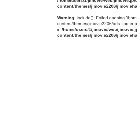
/home/users/1/jimovie/web/jimovie.j
content/themes/jimovie2206/jimovieh
Warning
: include(): Failed opening '/h
content/themes/jimovie2206/ads_footer.php'
in
/home/users/1/jimovie/web/jimovie
content/themes/jimovie2206/jimovieh