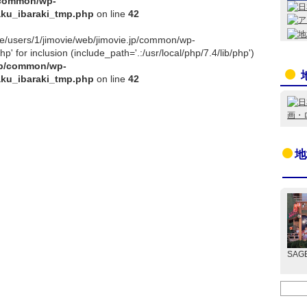
p/common/wp-
aku_ibaraki_tmp.php
on line
42
ome/users/1/jimovie/web/jimovie.jp/common/wp-
 for inclusion (include_path='.:/usr/local/php/7.4/lib/php')
.jp/common/wp-
aku_ibaraki_tmp.php
on line
42
地
SAG