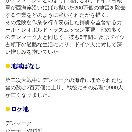
がデンマークにどのように連行され、ドイツ占領
軍が西海岸沿いにばら撒いた200万個の地雷を除去
する作業をどのように強いられたかを描く。
その危険な作業を行う衰弱した捕虜を監督するカ
ール・レオポルド・ラスムッセン軍曹。他の多く
のデンマーク人と同じく、彼も5年間に及ぶドイツ
占領下の過酷な生活により、ドイツ人に対して深
い憎しみを抱いていた。
地域ばなし
第二次大戦中にデンマークの海岸に埋められた地
雷の数は2百万個に上り、戦後にその処理で900人
が亡くなりました。
ロケ地
デンマーク
バーデ（Varde）