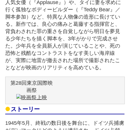
人気女優（『Applause』）や、タイに妻を求めに
行く孤独なボディービルダー（『Teddy Bear』／
脚本参加）など、特異な人物像の造形に長けてい
る。新作では、良心の痛みと葛藤する指揮官と、
背負わされた罪の重さを自覚しながら明日を夢見
る少年たちを描く脚本を、3年がかりで完成させ
た。少年兵を全員新人が演じていることや、死の
恐怖と残酷なコントラストをなす美しい海岸線
が、実際に地雷が撤去された場所で撮影されたこ
となどが映画のリアリティを高めている。
第28回東京国際映
画祭
ストーリー
1945年5月、終戦の数日後を舞台に、ドイツ兵捕虜