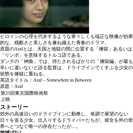
ヒロインの心理を代弁するような寒々しくも端正な映像が効果
的な、残酷さと美しさを兼ね備えた青春のドラマ。
原題のArafとは、天国と地獄の間に位置する「煉獄」あるいは
「リンボ」を意味するトルコ語である。
ダンテの「神曲」では、待たされるばかりの「煉獄編」が最も
辛いに違いないと語る監督は、ドライブインでくすぶる少女の
状態を煉獄に重ねる。
英語タイトル：Araf – Somewhere in Between
原題：Araf
第25回東京国際映画祭
上映
ストーリー
郊外の高速沿いのドライブインに勤務し、単調で展望のない
日々を送る少女。出入りするドライバーたちが、彼女を外の世
界へとつなぐ唯一の存在だったが…。
地域ばなし