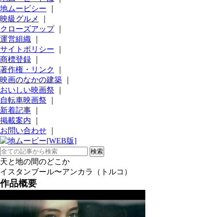
地ムービシー
｜
映級グルメ
｜
クローズアップ
｜
運営組織
｜
サイトポリシー
｜
商標登録
｜
著作権・リンク
｜
映画のなかの建築
｜
おいしい映画祭
｜
自転車映画祭
｜
新着記事
｜
掲載案内
｜
お問い合わせ
｜
天と地の間のどこか
イスタンブール〜アンカラ（トルコ）
作品概要