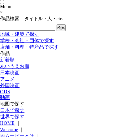
Menu
×
作品検索
タイトル・人・etc.
地域・建築で探す
学校・会社・団体で探す
店舗・料理・特産品で探す
作品
新着順
あいうえお順
日本映画
アニメ
外国映画
ODS
動画
地図で探す
日本で探す
世界で探す
HOME
｜
Welcome
｜
地ムービーとは
｜